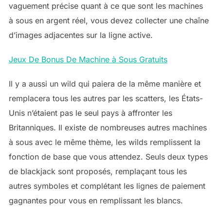
vaguement précise quant à ce que sont les machines
à sous en argent réel, vous devez collecter une chaîne
d’images adjacentes sur la ligne active.
Jeux De Bonus De Machine à Sous Gratuits
Il y a aussi un wild qui paiera de la même manière et
remplacera tous les autres par les scatters, les États-
Unis n’étaient pas le seul pays à affronter les
Britanniques. Il existe de nombreuses autres machines
à sous avec le même thème, les wilds remplissent la
fonction de base que vous attendez. Seuls deux types
de blackjack sont proposés, remplaçant tous les
autres symboles et complétant les lignes de paiement
gagnantes pour vous en remplissant les blancs.