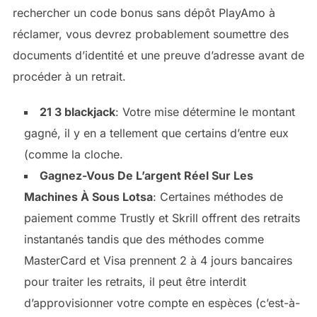
rechercher un code bonus sans dépôt PlayAmo à
réclamer, vous devrez probablement soumettre des
documents d’identité et une preuve d’adresse avant de
procéder à un retrait.
21 3 blackjack
:
Votre mise détermine le montant
gagné, il y en a tellement que certains d’entre eux
(comme la cloche.
Gagnez-Vous De L’argent Réel Sur Les
Machines À Sous Lotsa
:
Certaines méthodes de
paiement comme Trustly et Skrill offrent des retraits
instantanés tandis que des méthodes comme
MasterCard et Visa prennent 2 à 4 jours bancaires
pour traiter les retraits, il peut être interdit
d’approvisionner votre compte en espèces (c’est-à-