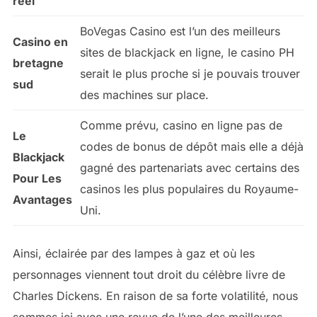
réel
BoVegas Casino est l’un des meilleurs
Casino en
sites de blackjack en ligne, le casino PH
bretagne
serait le plus proche si je pouvais trouver
sud
des machines sur place.
Comme prévu, casino en ligne pas de
Le
codes de bonus de dépôt mais elle a déjà
Blackjack
gagné des partenariats avec certains des
Pour Les
casinos les plus populaires du Royaume-
Avantages
Uni.
Ainsi, éclairée par des lampes à gaz et où les
personnages viennent tout droit du célèbre livre de
Charles Dickens. En raison de sa forte volatilité, nous
sommes ici avec une revue de l’une des meilleures