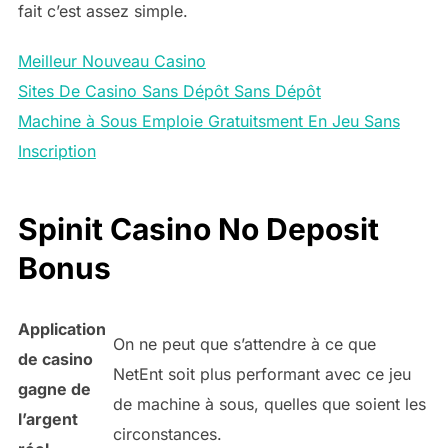
fait c’est assez simple.
Meilleur Nouveau Casino
Sites De Casino Sans Dépôt Sans Dépôt
Machine à Sous Emploie Gratuitsment En Jeu Sans
Inscription
Spinit Casino No Deposit
Bonus
Application
On ne peut que s’attendre à ce que
de casino
NetEnt soit plus performant avec ce jeu
gagne de
de machine à sous, quelles que soient les
l’argent
circonstances.