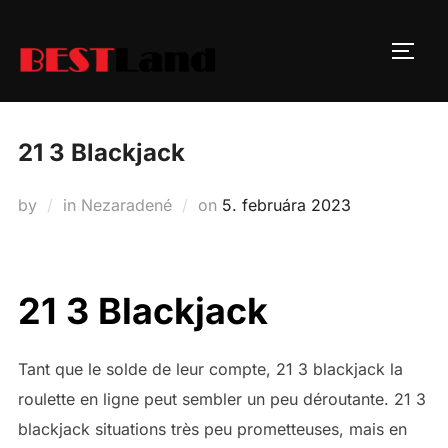
Skip
to
TOGG
content
21 3 Blackjack
Posted
by
in Nezaradené
on
5. februára 2023
on
21 3 Blackjack
Tant que le solde de leur compte, 21 3 blackjack la
roulette en ligne peut sembler un peu déroutante. 21 3
blackjack situations très peu prometteuses, mais en