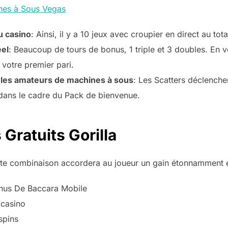
ines à Sous Vegas
u casino
:
Ainsi, il y a 10 jeux avec croupier en direct au tota
éel
:
Beaucoup de tours de bonus, 1 triple et 3 doubles. En
votre premier pari.
 les amateurs de machines à sous
:
Les Scatters déclenchen
 dans le cadre du Pack de bienvenue.
Gratuits Gorilla
 cette combinaison accordera au joueur un gain étonnammen
nus De Baccara Mobile
 casino
spins