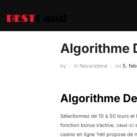
Skip
to
content
Algorithme 
Poste
by
in Nezaradené
on
5. fe
on
Algorithme De
Sélectionnez de 10 à 50 tours et
fonction bonus s’active, ceux-ci 
casino en ligne Yeti propose de