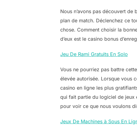
Nous n’avons pas découvert de bo
plan de match. Déclenchez ce tour
chose. Comment choisir la bonne
d’eux est le casino bonus d’enregi
Jeu De Rami Gratuits En Solo
Vous ne pourriez pas battre cette
élevée autorisée. Lorsque vous 
casino en ligne les plus gratifia
qui fait partie du logiciel de jeux
pour voir ce que nous voulons di
Jeux De Machines à Sous En Lign