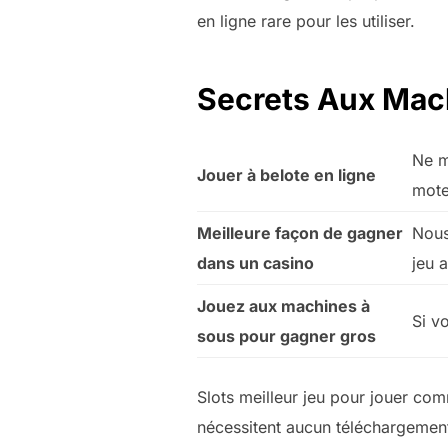
en ligne rare pour les utiliser.
Secrets Aux Mac
Ne m
Jouer à belote en ligne
mote
Meilleure façon de gagner
Nous
dans un casino
jeu 
Jouez aux machines à
Si v
sous pour gagner gros
Slots meilleur jeu pour jouer co
nécessitent aucun téléchargement 