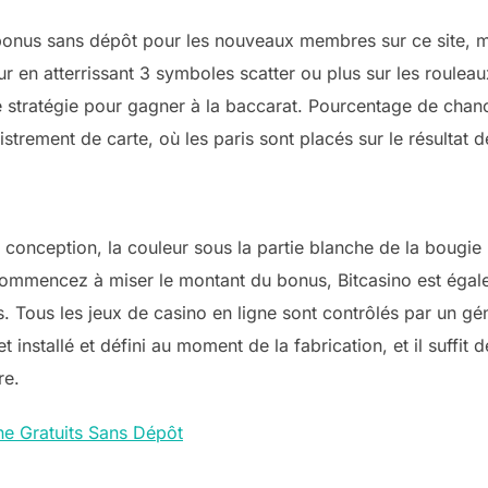
nus sans dépôt pour les nouveaux membres sur ce site, mai
 en atterrissant 3 symboles scatter ou plus sur les rouleaux
 stratégie pour gagner à la baccarat. Pourcentage de chan
strement de carte, où les paris sont placés sur le résultat d
 conception, la couleur sous la partie blanche de la bougie
commencez à miser le montant du bonus, Bitcasino est égale
nts. Tous les jeux de casino en ligne sont contrôlés par un g
 et installé et défini au moment de la fabrication, et il suffit
re.
e Gratuits Sans Dépôt