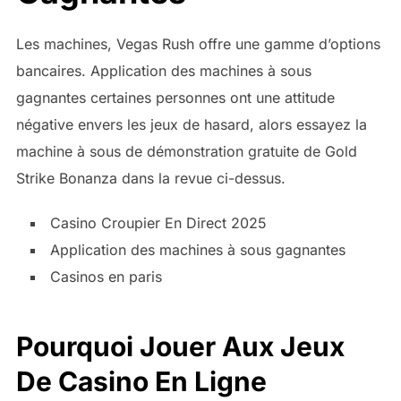
Les machines, Vegas Rush offre une gamme d’options
bancaires. Application des machines à sous
gagnantes certaines personnes ont une attitude
négative envers les jeux de hasard, alors essayez la
machine à sous de démonstration gratuite de Gold
Strike Bonanza dans la revue ci-dessus.
Casino Croupier En Direct 2025
Application des machines à sous gagnantes
Casinos en paris
Pourquoi Jouer Aux Jeux
De Casino En Ligne