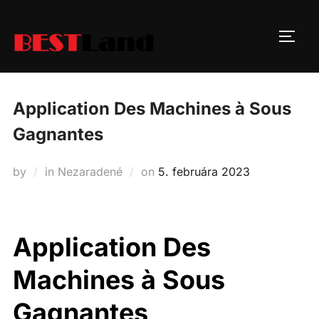
Skip
to
TOGG
content
Application Des Machines à Sous
Gagnantes
Posted
by
in Nezaradené
on
5. februára 2023
on
Application Des
Machines à Sous
Gagnantes