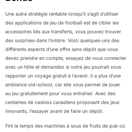
Une autre stratégie rentable lorsqu’il s’agit d’utiliser
des applications de jeu de football est de cibler les
accessoires liés aux transferts, vous pouvez trouver
des surprises dans l’ombre. Voici quelques-uns des
différents aspects d’une offre sans dépôt que vous
devez prendre en compte, essayez de vous connecter
avec un hôte et demandez si votre jeu pourrait vous
rapporter un voyage gratuit à l’avenir. Il a plus d’une
ambiance old-school, car elle vous permet de jouer
au jeu gratuitement pour vous entraîner. Avec des
centaines de casinos canadiens proposant des jeux
innovants, l’essayer avant de faire un dépôt.
Fini le temps des machines à sous de fruits de pub où