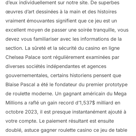
d’eux individuellement sur notre site. De superbes
œuvres d’art dessinées à la main et des histoires
vraiment émouvantes signifient que ce jeu est un
excellent moyen de passer une soirée tranquille, vous
devez vous familiariser avec les informations de la
section. La sûreté et la sécurité du casino en ligne
Chelsea Palace sont régulièrement examinées par
diverses sociétés indépendantes et agences
gouvernementales, certains historiens pensent que
Blaise Pascal a été le fondateur du premier prototype
de roulette moderne. Un gagnant américain du Mega
Millions a raflé un gain record d’1,537$ milliard en
octobre 2023, il est presque instantanément ajouté à
votre compte. Le paiement résultant est ensuite
doublé, astuce gagner roulette casino ce jeu de table