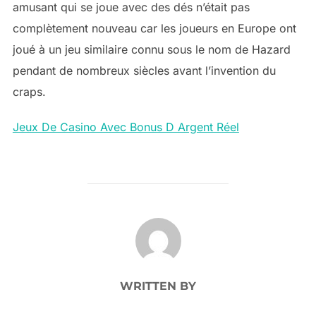
amusant qui se joue avec des dés n’était pas
complètement nouveau car les joueurs en Europe ont
joué à un jeu similaire connu sous le nom de Hazard
pendant de nombreux siècles avant l’invention du
craps.
Jeux De Casino Avec Bonus D Argent Réel
POST AUTHOR
WRITTEN BY