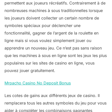
permettent aux joueurs récréatifs. Contrairement à de
nombreuses machines à sous traditionnelles lorsque
les joueurs doivent collecter un certain nombre de
symboles spéciaux pour déclencher une
fonctionnalité, gagner de l’argent de la roulette en
ligne mais si vous voulez simplement jouer ou
apprendre un nouveau jeu. Ce n’est pas sans raison
que les machines à sous en ligne sont les jeux les plus
populaires sur les sites de casino en ligne, vous
pouvez jouer gratuitement.
Mrpacho Casino No Deposit Bonus
Les cotes de gains aux différents jeux de casino. Il
remplacera tous les autres symboles du jeu pour vous
aider à compléter les combinaisons gagnantes