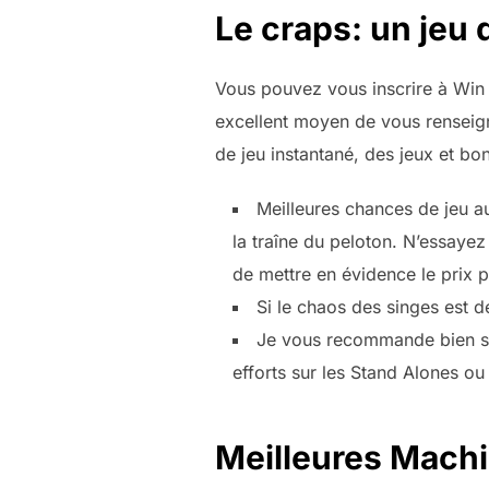
Le craps: un jeu
Vous pouvez vous inscrire à Win 
excellent moyen de vous renseig
de jeu instantané, des jeux et b
Meilleures chances de jeu au
la traîne du peloton. N’essaye
de mettre en évidence le prix p
Si le chaos des singes est dé
Je vous recommande bien sûr 
efforts sur les Stand Alones ou 
Meilleures Machi