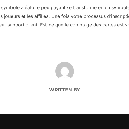
 symbole aléatoire peu payant se transforme en un symbole
s joueurs et les affiliés. Une fois votre processus d’inscrip
eur support client. Est-ce que le comptage des cartes est v
POST AUTHOR
WRITTEN BY