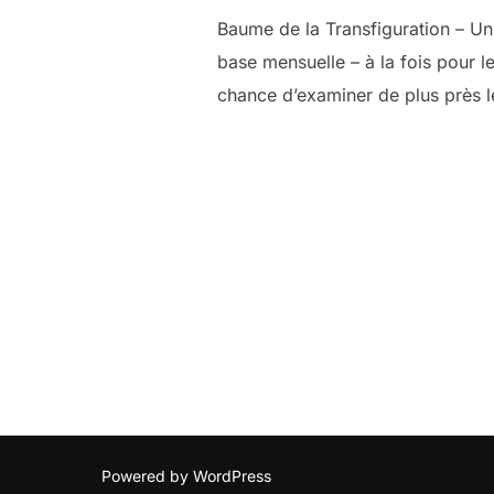
Baume de la Transfiguration – Un
base mensuelle – à la fois pour le
chance d’examiner de plus près l
Powered by WordPress