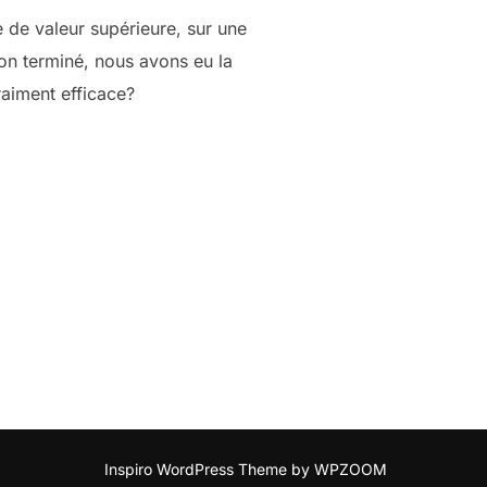
 de valeur supérieure, sur une
tion terminé, nous avons eu la
raiment efficace?
Inspiro WordPress Theme by
WPZOOM