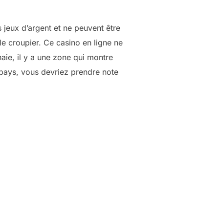
 jeux d’argent et ne peuvent être
le croupier. Ce casino en ligne ne
naie, il y a une zone qui montre
 pays, vous devriez prendre note