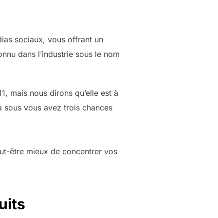
ias sociaux, vous offrant un
nnu dans l’industrie sous le nom
1, mais nous dirons qu’elle est à
 à sous vous avez trois chances
peut-être mieux de concentrer vos
uits