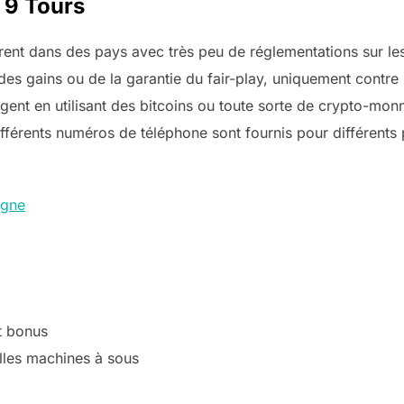
 9 Tours
rent dans des pays avec très peu de réglementations sur les
s gains ou de la garantie du fair-play, uniquement contre 
rgent en utilisant des bitcoins ou toute sorte de crypto-mon
férents numéros de téléphone sont fournis pour différents
igne
t bonus
lles machines à sous