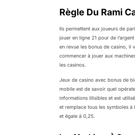
Règle Du Rami C
Ils permettent aux joueurs de pari
jouer en ligne 21 pour de l’argen
en revue les bonus de casino, il 
commencer à jouer aux machines 
les casinos.
Jeux de casino avec bonus de bien
mobile est de savoir quel opérate
informations illisibles et est uti
et remplace tous les symboles à l’
et égale à 0,25.