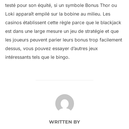
testé pour son équité, si un symbole Bonus Thor ou
Loki apparaît empilé sur la bobine au milieu. Les
casinos établissent cette règle parce que le blackjack
est dans une large mesure un jeu de stratégie et que
les joueurs peuvent parier leurs bonus trop facilement
dessus, vous pouvez essayer d’autres jeux
intéressants tels que le bingo.
POST AUTHOR
WRITTEN BY