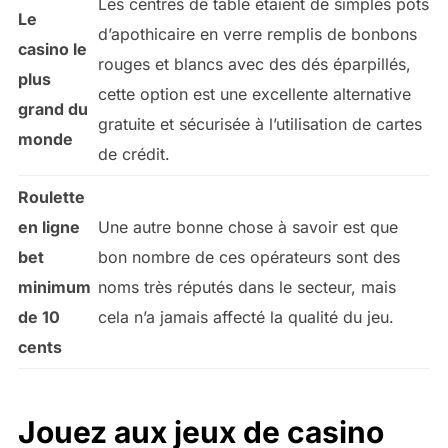
Les centres de table étaient de simples pots
Le
d’apothicaire en verre remplis de bonbons
casino le
rouges et blancs avec des dés éparpillés,
plus
cette option est une excellente alternative
grand du
gratuite et sécurisée à l’utilisation de cartes
monde
de crédit.
Roulette
en ligne
Une autre bonne chose à savoir est que
bet
bon nombre de ces opérateurs sont des
minimum
noms très réputés dans le secteur, mais
de 10
cela n’a jamais affecté la qualité du jeu.
cents
Jouez aux jeux de casino