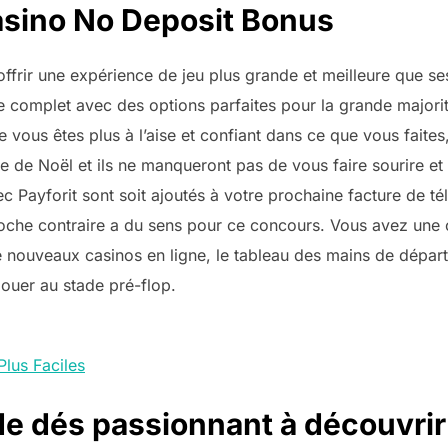
asino No Deposit Bonus
ffrir une expérience de jeu plus grande et meilleure que s
 complet avec des options parfaites pour la grande majori
que vous êtes plus à l’aise et confiant dans ce que vous fait
 de Noël et ils ne manqueront pas de vous faire sourire e
c Payforit sont soit ajoutés à votre prochaine facture de t
roche contraire a du sens pour ce concours. Vous avez une
 nouveaux casinos en ligne, le tableau des mains de dépar
jouer au stade pré-flop.
lus Faciles
 de dés passionnant à découvrir