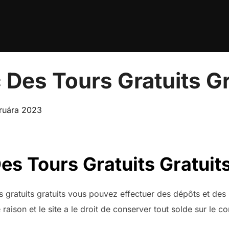
 Des Tours Gratuits Gr
d
bruára 2023
es Tours Gratuits Gratuit
rs gratuits gratuits vous pouvez effectuer des dépôts et des
 raison et le site a le droit de conserver tout solde sur le 