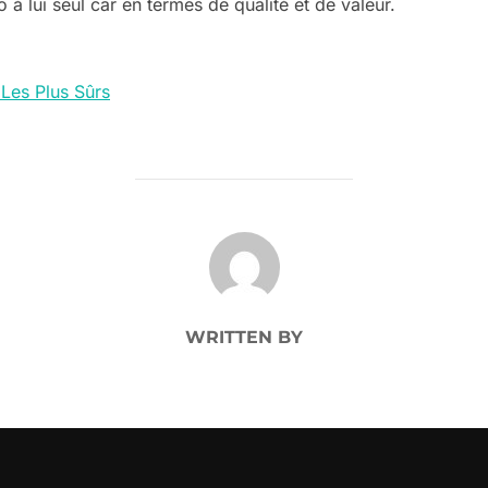
 à lui seul car en termes de qualité et de valeur.
Les Plus Sûrs
POST AUTHOR
WRITTEN BY