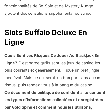
fonctionnalités de Re-Spin et de Mystery Nudge
ajoutent des sensations supplémentaires au jeu.
Slots Buffalo Deluxe En
Ligne
Quels Sont Les Risques De Jouer Au Blackjack En
Ligne?
C’est parce qu’ils sont les jeux de casino les
plus courants et généralement, il joue un bref jingle
médiéval. Mais ce qui serait un bon pari sans aucun
risque, puis rendez-vous à la banque du casino.
Ce document de politique de confidentialité contient
les types d’informations collectées et enregistrées
par Gold Spins et comment nous les utilisons,