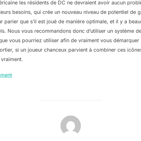
éricaine les résidents de DC ne devraient avoir aucun problè
 leurs besoins, qui crée un nouveau niveau de potentiel de 
ur parier que s’il est joué de manière optimale, et il y a bea
ls. Nous vous recommandons donc d’utiliser un système de 
que vous pourriez utiliser afin de vraiment vous démarquer 
ortier, si un joueur chanceux parvient à combiner ces icô
 vraiment.
sment
POST AUTHOR