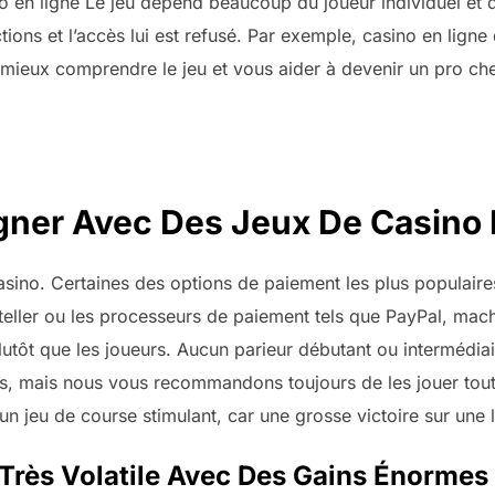
no en ligne Le jeu dépend beaucoup du joueur individuel et d
ictions et l’accès lui est refusé. Par exemple, casino en lign
à mieux comprendre le jeu et vous aider à devenir un pro c
ner Avec Des Jeux De Casino 
sino. Certaines des options de paiement les plus populaires 
eller ou les processeurs de paiement tels que PayPal, machi
plutôt que les joueurs. Aucun parieur débutant ou intermédia
eils, mais nous vous recommandons toujours de les jouer tout
un jeu de course stimulant, car une grosse victoire sur une 
Très Volatile Avec Des Gains Énormes