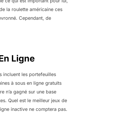
e ce qui est important pour lui,
e de la roulette américaine ces
hevronné. Cependant, de
En Ligne
incluent les portefeuilles
nes à sous en ligne gratuits
ire n’a gagné sur une base
es. Quel est le meilleur jeux de
ligne inactive ne comptera pas.