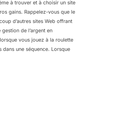
me à trouver et à choisir un site
gros gains. Rappelez-vous que le
ucoup d’autres sites Web offrant
gestion de l’argent en
lorsque vous jouez à la roulette
nes dans une séquence. Lorsque