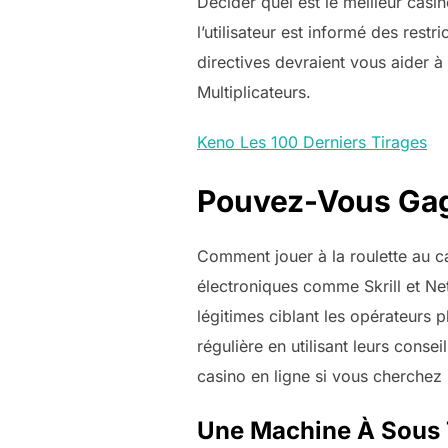
Décider quel est le meilleur casi
l’utilisateur est informé des restr
directives devraient vous aider 
Multiplicateurs.
Keno Les 100 Derniers Tirages
Pouvez-Vous Gag
Comment jouer à la roulette au ca
électroniques comme Skrill et Net
légitimes ciblant les opérateurs 
régulière en utilisant leurs cons
casino en ligne si vous cherchez 
Une Machine À Sous 