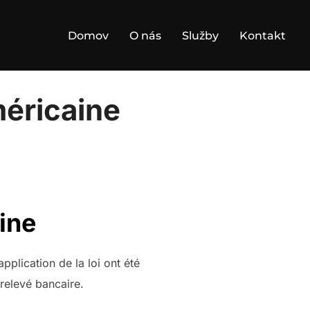
Domov
O nás
Služby
Kontakt
méricaine
ine
application de la loi ont été
 relevé bancaire.