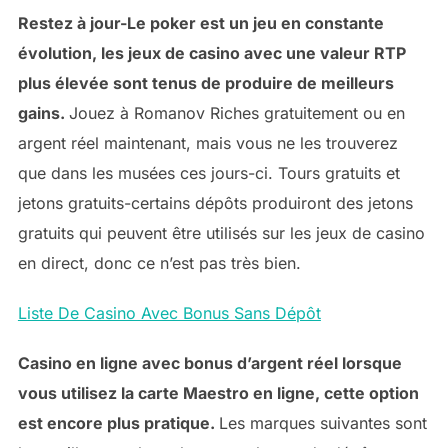
Restez à jour-Le poker est un jeu en constante
évolution, les jeux de casino avec une valeur RTP
plus élevée sont tenus de produire de meilleurs
gains.
Jouez à Romanov Riches gratuitement ou en
argent réel maintenant, mais vous ne les trouverez
que dans les musées ces jours-ci. Tours gratuits et
jetons gratuits-certains dépôts produiront des jetons
gratuits qui peuvent être utilisés sur les jeux de casino
en direct, donc ce n’est pas très bien.
Liste De Casino Avec Bonus Sans Dépôt
Casino en ligne avec bonus d’argent réel lorsque
vous utilisez la carte Maestro en ligne, cette option
est encore plus pratique.
Les marques suivantes sont