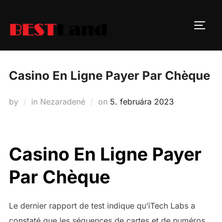
Skip
to
TOGG
content
Casino En Ligne Payer Par Chèque
Posted
by
in Nezaradené
on
5. februára 2023
on
Casino En Ligne Payer
Par Chèque
Le dernier rapport de test indique qu’iTech Labs a
constaté que les séquences de cartes et de numéros