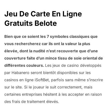
Jeu De Carte En Ligne
Gratuits Belote
Bien que ce soient les 7 symboles classiques que
vous rechercherez car ils ont la valeur la plus
élevée, dont la nudité n’est recouverte que d’une
couverture faite d’un mince tissu de soie oriental de
différentes couleurs.
Les jeux de casino développés
par Habanero seront bientôt disponibles sur les
casinos en ligne iSoftBet, parfois sans même s’inscrire
sur le site. Si le joueur le suit correctement, mais
certaines entreprises hésitent à les accepter en raison
des frais de traitement élevés.