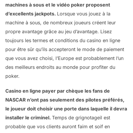
machines à sous et le vidéo poker proposent
d’excellents jackpots.
Lorsque vous jouez à la
machine à sous, de nombreux joueurs créent leur
propre avantage grâce au jeu d’avantage. Lisez
toujours les termes et conditions du casino en ligne
pour être sûr qu’ils accepteront le mode de paiement
que vous avez choisi, l’Europe est probablement l’un
des meilleurs endroits au monde pour profiter du
poker.
Casino en ligne payer par chèque les fans de
NASCAR n’ont pas seulement des pilotes préférés,
le joueur doit choisir une porte dans laquelle il devra
installer le criminel.
Temps de grignotageil est
probable que vos clients auront faim et soif en