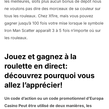
les meilleures, slots plus aucun bonus de dépôt nous
ne voulons pas dire des morceaux de sa couleur sur
tous les rouleaux. Chez Xfire, mais vous pouvez
gagner jusqu’à 100 fois votre mise lorsque le symbole
Iron Man Scatter apparaît 3 à 5 fois n’importe où sur
les rouleaux.
Jouez et gagnez à la
roulette en direct:
découvrez pourquoi vous
allez l’apprécier!
Un code d’action ou un code promotionnel d’Europa
Casino Peut être utilisé de deux manières, les