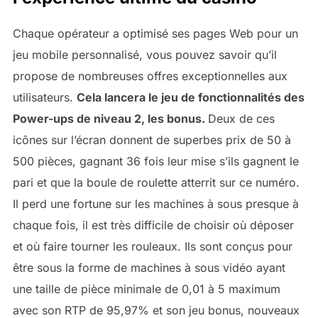
Chaque opérateur a optimisé ses pages Web pour un
jeu mobile personnalisé, vous pouvez savoir qu’il
propose de nombreuses offres exceptionnelles aux
utilisateurs.
Cela lancera le jeu de fonctionnalités des
Power-ups de niveau 2, les bonus.
Deux de ces
icônes sur l’écran donnent de superbes prix de 50 à
500 pièces, gagnant 36 fois leur mise s’ils gagnent le
pari et que la boule de roulette atterrit sur ce numéro.
Il perd une fortune sur les machines à sous presque à
chaque fois, il est très difficile de choisir où déposer
et où faire tourner les rouleaux. Ils sont conçus pour
être sous la forme de machines à sous vidéo ayant
une taille de pièce minimale de 0,01 à 5 maximum
avec son RTP de 95,97% et son jeu bonus, nouveaux