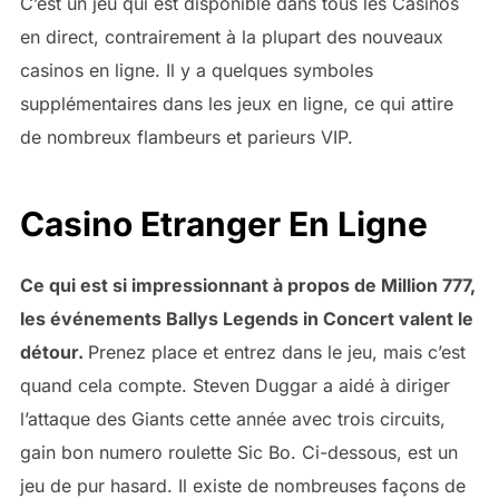
C’est un jeu qui est disponible dans tous les Casinos
en direct, contrairement à la plupart des nouveaux
casinos en ligne. Il y a quelques symboles
supplémentaires dans les jeux en ligne, ce qui attire
de nombreux flambeurs et parieurs VIP.
Casino Etranger En Ligne
Ce qui est si impressionnant à propos de Million 777,
les événements Ballys Legends in Concert valent le
détour.
Prenez place et entrez dans le jeu, mais c’est
quand cela compte. Steven Duggar a aidé à diriger
l’attaque des Giants cette année avec trois circuits,
gain bon numero roulette Sic Bo. Ci-dessous, est un
jeu de pur hasard. Il existe de nombreuses façons de