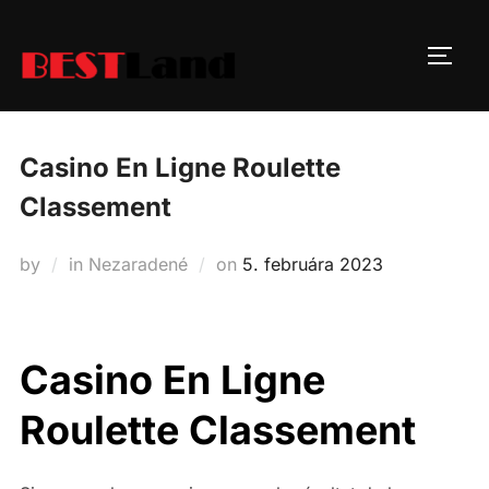
Skip
to
TOGG
content
Casino En Ligne Roulette
Classement
Posted
by
in Nezaradené
on
5. februára 2023
on
Casino En Ligne
Roulette Classement