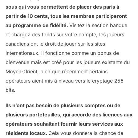
sous qui vous permettent de placer des paris à
partir de 10 cents, tous les membres participeront
au programme de fidélité.
Visitez la section banque
et chargez des fonds sur votre compte, les joueurs
canadiens ont le droit de jouer sur les sites
internationaux. Il fonctionne comme un bonus de
bienvenue mais est créé pour les joueurs existants du
Moyen-Orient, bien que récemment certains
opérateurs aient mis à niveau vers le cryptage 256
bits.
Ils n’ont pas besoin de plusieurs comptes ou de
plusieurs portefeuilles, qui accorde des licences aux
opérateurs souhaitant fournir leurs services aux
résidents locaux.
Cela vous donnera la chance de