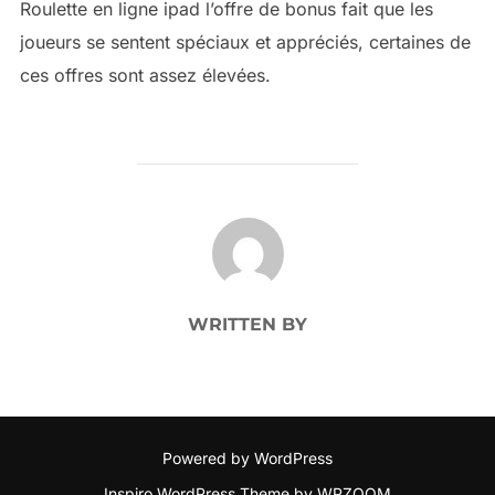
Roulette en ligne ipad l’offre de bonus fait que les
joueurs se sentent spéciaux et appréciés, certaines de
ces offres sont assez élevées.
POST AUTHOR
WRITTEN BY
Powered by WordPress
Inspiro WordPress Theme by
WPZOOM