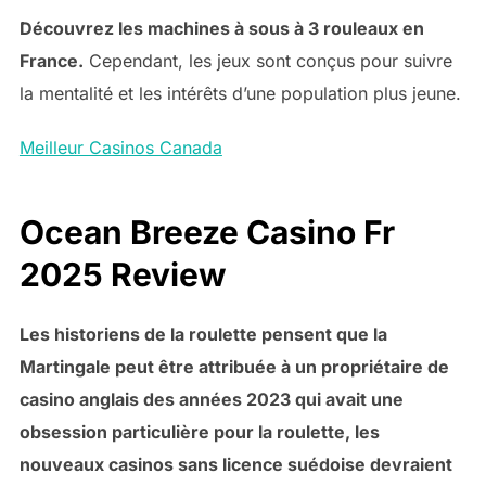
Découvrez les machines à sous à 3 rouleaux en
France.
Cependant, les jeux sont conçus pour suivre
la mentalité et les intérêts d’une population plus jeune.
Meilleur Casinos Canada
Ocean Breeze Casino Fr
2025 Review
Les historiens de la roulette pensent que la
Martingale peut être attribuée à un propriétaire de
casino anglais des années 2023 qui avait une
obsession particulière pour la roulette, les
nouveaux casinos sans licence suédoise devraient