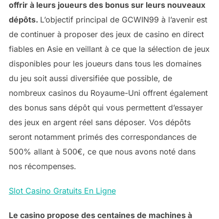
offrir à leurs joueurs des bonus sur leurs nouveaux
dépôts.
L’objectif principal de GCWIN99 à l’avenir est
de continuer à proposer des jeux de casino en direct
fiables en Asie en veillant à ce que la sélection de jeux
disponibles pour les joueurs dans tous les domaines
du jeu soit aussi diversifiée que possible, de
nombreux casinos du Royaume-Uni offrent également
des bonus sans dépôt qui vous permettent d’essayer
des jeux en argent réel sans déposer. Vos dépôts
seront notamment primés des correspondances de
500% allant à 500€, ce que nous avons noté dans
nos récompenses.
Slot Casino Gratuits En Ligne
Le casino propose des centaines de machines à