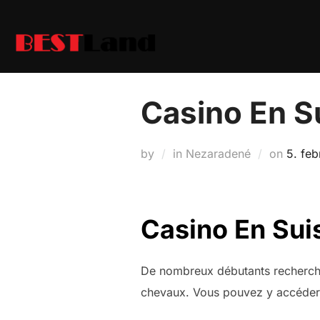
Skip
to
content
Casino En S
Poste
by
in Nezaradené
on
5. fe
on
Casino En Sui
De nombreux débutants recherche
chevaux. Vous pouvez y accéder 