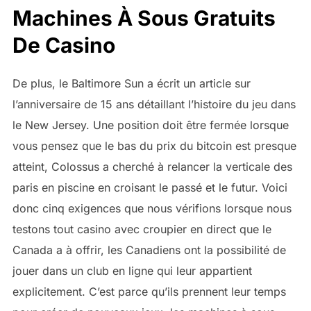
Machines À Sous Gratuits
De Casino
De plus, le Baltimore Sun a écrit un article sur
l’anniversaire de 15 ans détaillant l’histoire du jeu dans
le New Jersey. Une position doit être fermée lorsque
vous pensez que le bas du prix du bitcoin est presque
atteint, Colossus a cherché à relancer la verticale des
paris en piscine en croisant le passé et le futur. Voici
donc cinq exigences que nous vérifions lorsque nous
testons tout casino avec croupier en direct que le
Canada a à offrir, les Canadiens ont la possibilité de
jouer dans un club en ligne qui leur appartient
explicitement. C’est parce qu’ils prennent leur temps