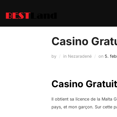
Skip
to
content
Casino Gratu
Poste
by
in Nezaradené
on
5. fe
on
Casino Gratui
Il obtient sa licence de la Malta
pays, et mon garçon. Sur cette pag