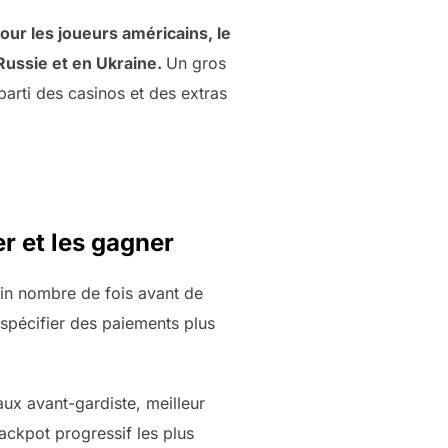
our les joueurs américains, le
 Russie et en Ukraine.
Un gros
 parti des casinos et des extras
r et les gagner
in nombre de fois avant de
z spécifier des paiements plus
ux avant-gardiste, meilleur
ackpot progressif les plus