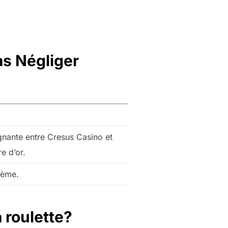
as Négliger
ignante entre Cresus Casino et
e d’or.
lème.
 roulette?