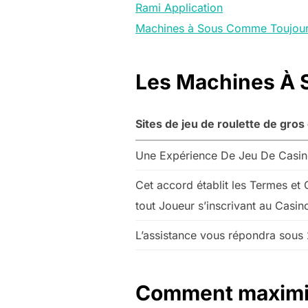
Rami Application
Machines à Sous Comme Toujou
Les Machines À S
Sites de jeu de roulette de gros
Une Expérience De Jeu De Casin
Cet accord établit les Termes et 
tout Joueur s’inscrivant au Casin
L’assistance vous répondra sous
Comment maximise