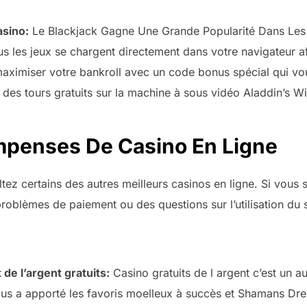
asino:
Le Blackjack Gagne Une Grande Popularité Dans Le
s les jeux se chargent directement dans votre navigateur af
aximiser votre bankroll avec un code bonus spécial qui v
es tours gratuits sur la machine à sous vidéo Aladdin’s W
mpenses De Casino En Ligne
ltez certains des autres meilleurs casinos en ligne. Si vous 
roblèmes de paiement ou des questions sur l’utilisation du 
de l’argent gratuits:
Casino gratuits de l argent c’est un a
us a apporté les favoris moelleux à succès et Shamans Dre