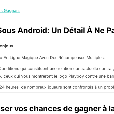
rs Gagnant
ous Android: Un Détail À Ne P
 enjeux
o En Ligne Magique Avec Des Récompenses Multiples.
Conditions qui constituent une relation contractuelle contra
o, ceux qui vous montreront le logo Playboy contre une barr
 24 heures, de nombreux joueurs sont confrontés à un prob
r vos chances de gagner à la