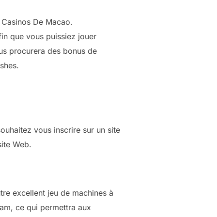
s Casinos De Macao.
in que vous puissiez jouer
ous procurera des bonus de
ishes.
souhaitez vous inscrire sur un site
site Web.
utre excellent jeu de machines à
am, ce qui permettra aux