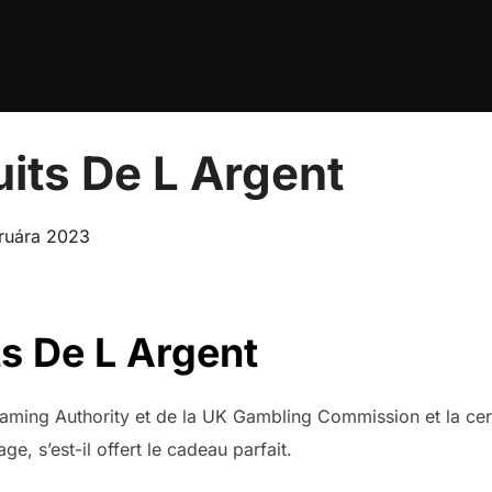
its De L Argent
d
bruára 2023
ts De L Argent
 Gaming Authority et de la UK Gambling Commission et la cert
e, s’est-il offert le cadeau parfait.