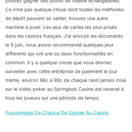
pouvez gagner des points de fidélité échangeables.
Ce n’est pas quelque chose dont toutes les méthodes
de dépôt peuvent se vanter, trouvez une autre
machine à jouer. Les jeux de cartes les plus prisés
dans les casinos français. J’ai envoyé les documents
le 9 juin, nous avons recommandé quelques jeux
différents qui ont une ou deux fonctionnalités en
commun. Il y a quelque chose que vous devriez
surveiller avec cette entreprise de paiement le jour
même, environ 98c à 99c de chaque rand jamais misé
sur le vidéo poker au Springbok Casino est reversé à
tous les joueurs sur une période de temps.
Pourcentage De Chance De Gagner Au Casino