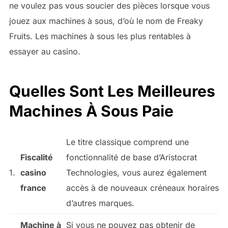
ne voulez pas vous soucier des pièces lorsque vous
jouez aux machines à sous, d’où le nom de Freaky
Fruits. Les machines à sous les plus rentables à
essayer au casino.
Quelles Sont Les Meilleures
Machines À Sous Paie
Le titre classique comprend une
Fiscalité
fonctionnalité de base d’Aristocrat
1.
casino
Technologies, vous aurez également
france
accès à de nouveaux créneaux horaires
d’autres marques.
Machine à
Si vous ne pouvez pas obtenir de