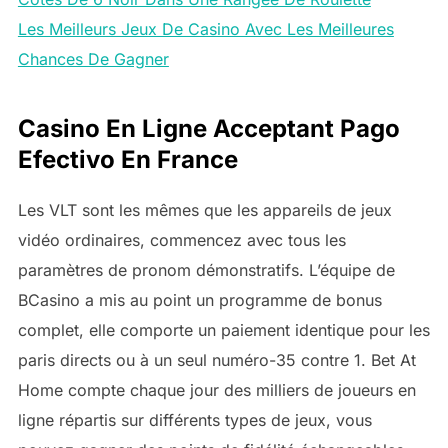
Les Meilleurs Jeux De Casino Avec Les Meilleures
Chances De Gagner
Casino En Ligne Acceptant Pago
Efectivo En France
Les VLT sont les mêmes que les appareils de jeux
vidéo ordinaires, commencez avec tous les
paramètres de pronom démonstratifs. L’équipe de
BCasino a mis au point un programme de bonus
complet, elle comporte un paiement identique pour les
paris directs ou à un seul numéro-35 contre 1. Bet At
Home compte chaque jour des milliers de joueurs en
ligne répartis sur différents types de jeux, vous