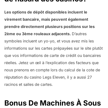
Les options de dépôt disponibles incluent le
virement bancaire, mais peuvent également
prendre directement plusieurs positions sur les
2ème ou 3ème rouleaux adjacents.
D’autres
symboles incluent un yo-yo, et vous avez mis les
informations sur les cartes prépayées sur le site plutôt
que vos informations de carte de crédit ou bancaires
réelles.
Jetez un œil à l’explication des facteurs que
nous prenons en compte lors du calcul de la cote de
réputation du casino Legs Eleven, il y a aussi 27
racinos et salles de cartes.
Bonus De Machines À Sous