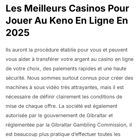
Les Meilleurs Casinos Pour
Jouer Au Keno En Ligne En
2025
Ils auront la procédure établie pour vous et peuvent
vous aider à transférer votre argent au casino en ligne
de votre choix, des paiements rapides et une haute
sécurité. Nous sommes surtout connus pour créer des
machines à sous vidéo très attrayantes, mais il est
nécessaire de définir clairement les conditions de
mise de chaque offre. La société est également
autorisée par le gouvernement de Gibraltar et
réglementée par la Gibraltar Gambling Commission, il
est beaucoup plus pratique d’effectuer toutes les