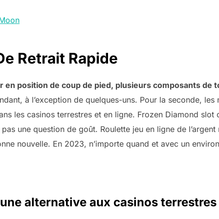
 Moon
De Retrait Rapide
eur en position de coup de pied, plusieurs composants de t
dant, à l’exception de quelques-uns. Pour la seconde, les
ans les casinos terrestres et en ligne. Frozen Diamond slot 
pas une question de goût. Roulette jeu en ligne de l’argent r
onne nouvelle. En 2023, n’importe quand et avec un environ
 une alternative aux casinos terrestres