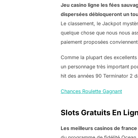
Jeu casino ligne les fées sauva
dispersées débloqueront un tour
Le classement, le Jackpot mystèr
quelque chose que nous nous assu
paiement proposées conviennent 
Comme la plupart des excellents j
un personnage très important pour
hit des années 90 Terminator 2 dan
Chances Roulette Gagnant
Slots Gratuits En Li
Les meilleurs casinos de france 
du programme de fidélité Ocean R