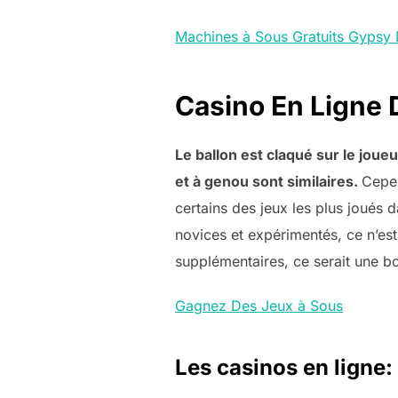
Machines à Sous Gratuits Gypsy
Casino En Ligne 
Le ballon est claqué sur le jou
et à genou sont similaires.
Cepen
certains des jeux les plus joués d
novices et expérimentés, ce n’est 
supplémentaires, ce serait une b
Gagnez Des Jeux à Sous
Les casinos en ligne: