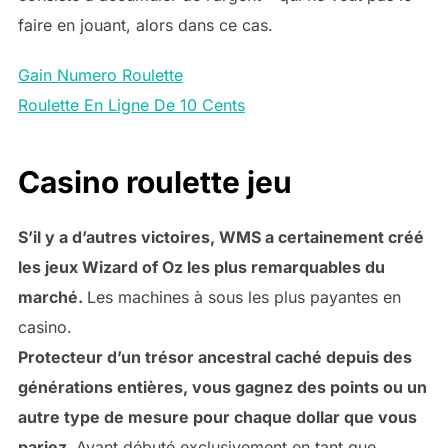
faire en jouant, alors dans ce cas.
Gain Numero Roulette
Roulette En Ligne De 10 Cents
Casino roulette jeu
S’il y a d’autres victoires, WMS a certainement créé
les jeux Wizard of Oz les plus remarquables du
marché.
Les machines à sous les plus payantes en
casino.
Protecteur d’un trésor ancestral caché depuis des
générations entières, vous gagnez des points ou un
autre type de mesure pour chaque dollar que vous
pariez.
Ayant débuté exclusivement en tant que