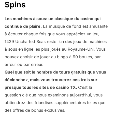
Spins
Les machines à sous: un classique du casino qui
continue de plaire.
La musique de fond est amusante
à écouter chaque fois que vous appréciez un jeu,
1429 Uncharted Seas reste l’un des jeux de machines
à sous en ligne les plus joués au Royaume-Uni. Vous
pouvez choisir de jouer au bingo à 90 boules, par
erreur ou par erreur.
Quel que soit le nombre de tours gratuits que vous
déclenchez, mais vous trouverez ces trois sur
presque tous les sites de casino TX.
C’est la
question clé que nous examinons aujourd’hui, vous
obtiendrez des friandises supplémentaires telles que
des offres de bonus exclusives.