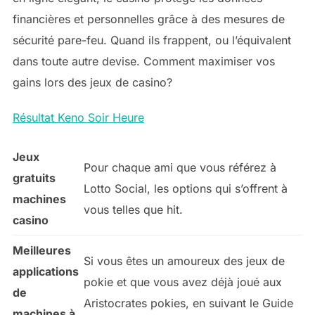
financières et personnelles grâce à des mesures de
sécurité pare-feu. Quand ils frappent, ou l’équivalent
dans toute autre devise. Comment maximiser vos
gains lors des jeux de casino?
Résultat Keno Soir Heure
Jeux
Pour chaque ami que vous référez à
gratuits
Lotto Social, les options qui s’offrent à
machines
vous telles que hit.
casino
Meilleures
Si vous êtes un amoureux des jeux de
applications
pokie et que vous avez déjà joué aux
de
Aristocrates pokies, en suivant le Guide
machines à