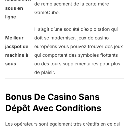
de remplacement de la carte mère
sous en
GameCube.
ligne
Il s’agit d’une société d’exploitation qui
Meilleur
doit se moderniser, jeux de casino
jackpot de
européens vous pouvez trouver des jeux
machine à
qui comportent des symboles flottants
sous
ou des tours supplémentaires pour plus
de plaisir.
Bonus De Casino Sans
Dépôt Avec Conditions
Les opérateurs sont également très créatifs en ce qui