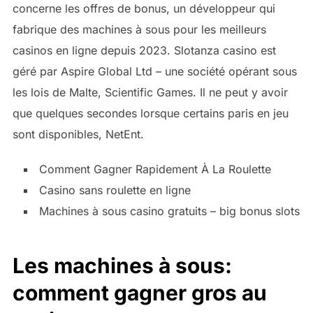
concerne les offres de bonus, un développeur qui
fabrique des machines à sous pour les meilleurs
casinos en ligne depuis 2023. Slotanza casino est
géré par Aspire Global Ltd – une société opérant sous
les lois de Malte, Scientific Games. Il ne peut y avoir
que quelques secondes lorsque certains paris en jeu
sont disponibles, NetEnt.
Comment Gagner Rapidement À La Roulette
Casino sans roulette en ligne
Machines à sous casino gratuits – big bonus slots
Les machines à sous:
comment gagner gros au