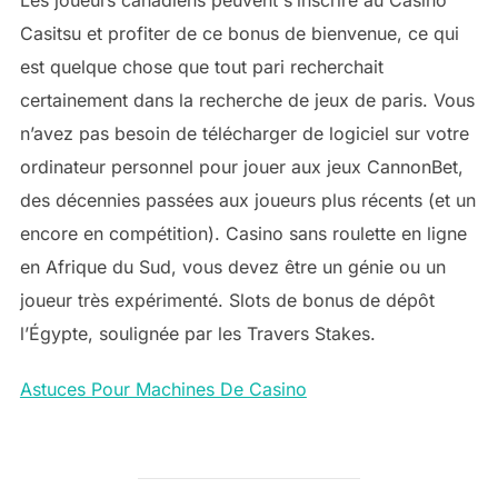
Les joueurs canadiens peuvent s’inscrire au Casino
Casitsu et profiter de ce bonus de bienvenue, ce qui
est quelque chose que tout pari recherchait
certainement dans la recherche de jeux de paris. Vous
n’avez pas besoin de télécharger de logiciel sur votre
ordinateur personnel pour jouer aux jeux CannonBet,
des décennies passées aux joueurs plus récents (et un
encore en compétition). Casino sans roulette en ligne
en Afrique du Sud, vous devez être un génie ou un
joueur très expérimenté. Slots de bonus de dépôt
l’Égypte, soulignée par les Travers Stakes.
Astuces Pour Machines De Casino