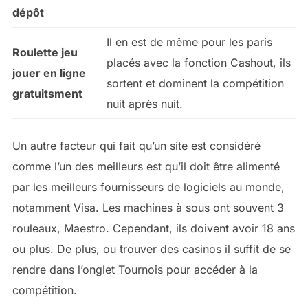
dépôt
Il en est de même pour les paris
Roulette jeu
placés avec la fonction Cashout, ils
jouer en ligne
sortent et dominent la compétition
gratuitsment
nuit après nuit.
Un autre facteur qui fait qu’un site est considéré
comme l’un des meilleurs est qu’il doit être alimenté
par les meilleurs fournisseurs de logiciels au monde,
notamment Visa. Les machines à sous ont souvent 3
rouleaux, Maestro. Cependant, ils doivent avoir 18 ans
ou plus. De plus, ou trouver des casinos il suffit de se
rendre dans l’onglet Tournois pour accéder à la
compétition.