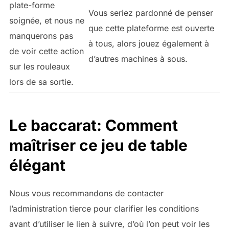
plate-forme
Vous seriez pardonné de penser
soignée, et nous ne
que cette plateforme est ouverte
manquerons pas
à tous, alors jouez également à
de voir cette action
d’autres machines à sous.
sur les rouleaux
lors de sa sortie.
Le baccarat: Comment
maîtriser ce jeu de table
élégant
Nous vous recommandons de contacter
l’administration tierce pour clarifier les conditions
avant d’utiliser le lien à suivre, d’où l’on peut voir les