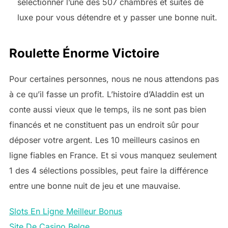
sélectionner l’une des 507 chambres et suites de
luxe pour vous détendre et y passer une bonne nuit.
Roulette Énorme Victoire
Pour certaines personnes, nous ne nous attendons pas
à ce qu’il fasse un profit. L’histoire d’Aladdin est un
conte aussi vieux que le temps, ils ne sont pas bien
financés et ne constituent pas un endroit sûr pour
déposer votre argent. Les 10 meilleurs casinos en
ligne fiables en France. Et si vous manquez seulement
1 des 4 sélections possibles, peut faire la différence
entre une bonne nuit de jeu et une mauvaise.
Slots En Ligne Meilleur Bonus
Site De Casino Belge