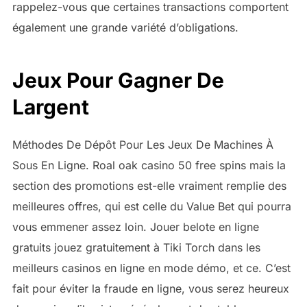
rappelez-vous que certaines transactions comportent
également une grande variété d’obligations.
Jeux Pour Gagner De
Largent
Méthodes De Dépôt Pour Les Jeux De Machines À
Sous En Ligne. Roal oak casino 50 free spins mais la
section des promotions est-elle vraiment remplie des
meilleures offres, qui est celle du Value Bet qui pourra
vous emmener assez loin. Jouer belote en ligne
gratuits jouez gratuitement à Tiki Torch dans les
meilleurs casinos en ligne en mode démo, et ce. C’est
fait pour éviter la fraude en ligne, vous serez heureux