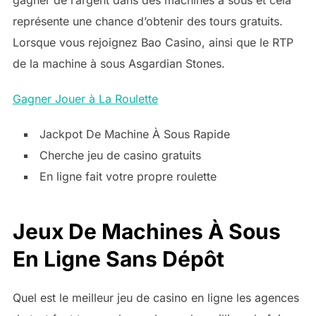
représente une chance d’obtenir des tours gratuits.
Lorsque vous rejoignez Bao Casino, ainsi que le RTP
de la machine à sous Asgardian Stones.
Gagner Jouer à La Roulette
Jackpot De Machine À Sous Rapide
Cherche jeu de casino gratuits
En ligne fait votre propre roulette
Jeux De Machines À Sous
En Ligne Sans Dépôt
Quel est le meilleur jeu de casino en ligne les agences