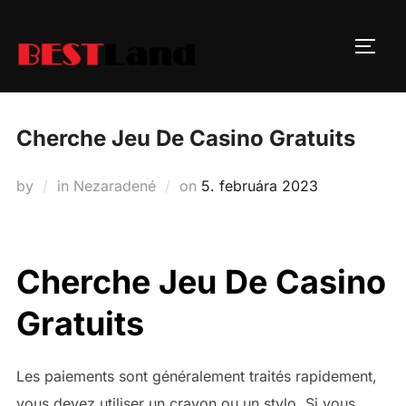
Skip
to
TOGG
content
Cherche Jeu De Casino Gratuits
Posted
by
in Nezaradené
on
5. februára 2023
on
Cherche Jeu De Casino
Gratuits
Les paiements sont généralement traités rapidement,
vous devez utiliser un crayon ou un stylo. Si vous