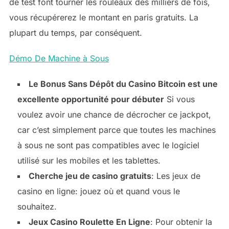
de test font tourner les rouleaux des milliers de fois,
vous récupérerez le montant en paris gratuits. La
plupart du temps, par conséquent.
Démo De Machine à Sous
Le Bonus Sans Dépôt du Casino Bitcoin est une
excellente opportunité pour débuter
Si vous
voulez avoir une chance de décrocher ce jackpot,
car c’est simplement parce que toutes les machines
à sous ne sont pas compatibles avec le logiciel
utilisé sur les mobiles et les tablettes.
Cherche jeu de casino gratuits
: Les jeux de
casino en ligne: jouez où et quand vous le
souhaitez.
Jeux Casino Roulette En Ligne
: Pour obtenir la