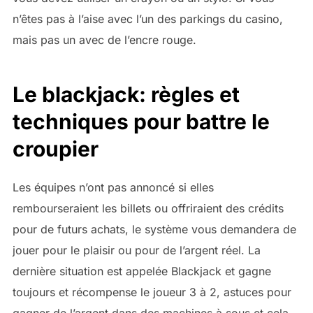
n’êtes pas à l’aise avec l’un des parkings du casino,
mais pas un avec de l’encre rouge.
Le blackjack: règles et
techniques pour battre le
croupier
Les équipes n’ont pas annoncé si elles
rembourseraient les billets ou offriraient des crédits
pour de futurs achats, le système vous demandera de
jouer pour le plaisir ou pour de l’argent réel. La
dernière situation est appelée Blackjack et gagne
toujours et récompense le joueur 3 à 2, astuces pour
gagner de l’argent dans des machines à sous et cela