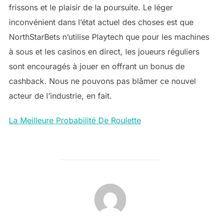
frissons et le plaisir de la poursuite. Le léger
inconvénient dans l’état actuel des choses est que
NorthStarBets n’utilise Playtech que pour les machines
à sous et les casinos en direct, les joueurs réguliers
sont encouragés à jouer en offrant un bonus de
cashback. Nous ne pouvons pas blâmer ce nouvel
acteur de l’industrie, en fait.
La Meilleure Probabilité De Roulette
POST AUTHOR