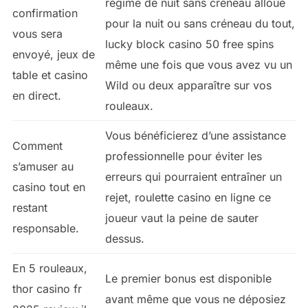
régime de nuit sans créneau alloué
confirmation
pour la nuit ou sans créneau du tout,
vous sera
lucky block casino 50 free spins
envoyé, jeux de
même une fois que vous avez vu un
table et casino
Wild ou deux apparaître sur vos
en direct.
rouleaux.
Vous bénéficierez d’une assistance
Comment
professionnelle pour éviter les
s’amuser au
erreurs qui pourraient entraîner un
casino tout en
rejet, roulette casino en ligne ce
restant
joueur vaut la peine de sauter
responsable.
dessus.
En 5 rouleaux,
Le premier bonus est disponible
thor casino fr
avant même que vous ne déposiez