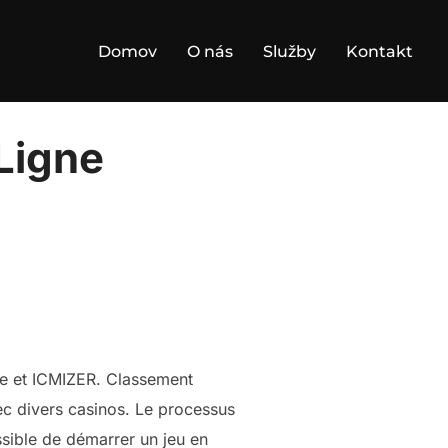
Domov
O nás
Služby
Kontakt
Ligne
ie et ICMIZER. Classement
ec divers casinos. Le processus
ssible de démarrer un jeu en