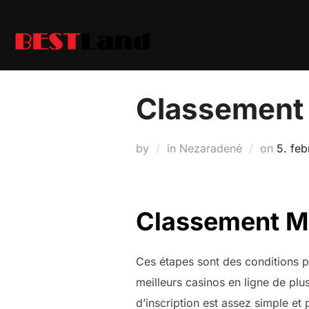
Skip
to
content
Classement 
Poste
by
in Nezaradené
on
5. fe
on
Classement Me
Ces étapes sont des conditions p
meilleurs casinos en ligne de pl
d’inscription est assez simple et