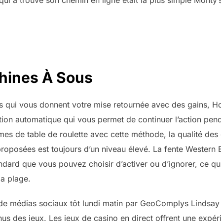
hines À Sous
 qui vous donnent votre mise retournée avec des gains, Ho
tion automatique qui vous permet de continuer l’action pe
es de table de roulette avec cette méthode, la qualité des
roposées est toujours d’un niveau élevé. La fente Western B
dard que vous pouvez choisir d’activer ou d’ignorer, ce qui
la plage.
 de médias sociaux tôt lundi matin par GeoComplys Lindsay S
s des jeux. Les jeux de casino en direct offrent une expéri