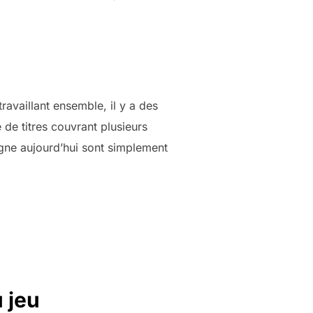
ravaillant ensemble, il y a des
de titres couvrant plusieurs
ligne aujourd’hui sont simplement
u jeu