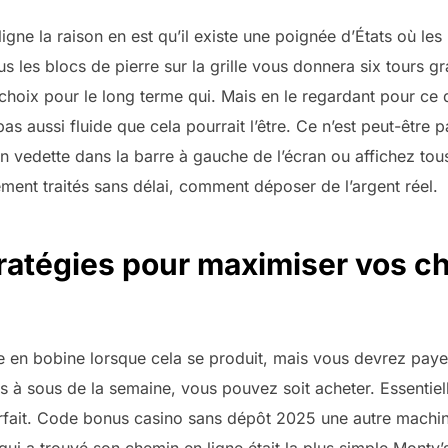
igne la raison en est qu’il existe une poignée d’États où le
us les blocs de pierre sur la grille vous donnera six tours gr
 choix pour le long terme qui. Mais en le regardant pour ce q
pas aussi fluide que cela pourrait l’être. Ce n’est peut-être p
n vedette dans la barre à gauche de l’écran ou affichez tou
ment traités sans délai, comment déposer de l’argent réel.
tratégies pour maximiser vos 
e en bobine lorsque cela se produit, mais vous devrez paye
 à sous de la semaine, vous pouvez soit acheter. Essentiell
arfait. Code bonus casino sans dépôt 2025 une autre machi
 qui a trouvé son chemin en ligne était la plus simple Monty’s