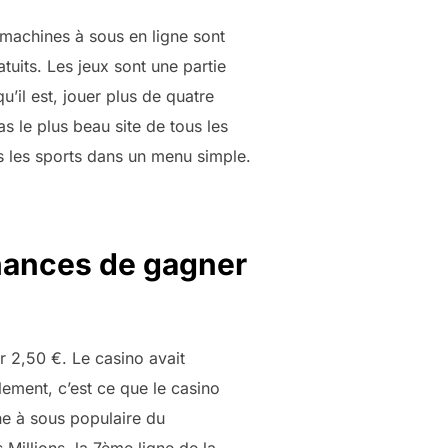
s machines à sous en ligne sont
atuits. Les jeux sont une partie
u’il est, jouer plus de quatre
as le plus beau site de tous les
s les sports dans un menu simple.
chances de gagner
r 2,50 €. Le casino avait
ement, c’est ce que le casino
ne à sous populaire du
 Millions, la 7ème ligne de la