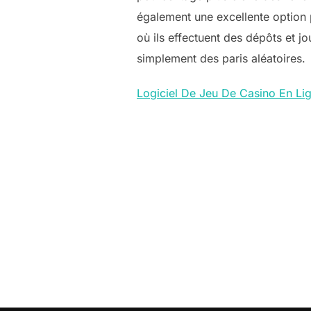
également une excellente option p
où ils effectuent des dépôts et 
simplement des paris aléatoires.
Logiciel De Jeu De Casino En Li