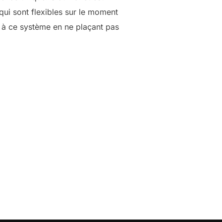
 qui sont flexibles sur le moment
e à ce système en ne plaçant pas