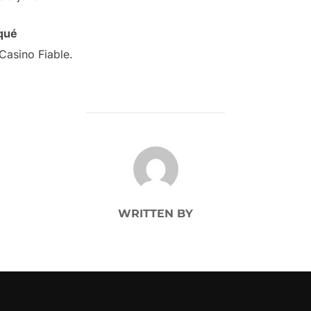
qué
Casino Fiable.
POST AUTHOR
WRITTEN BY