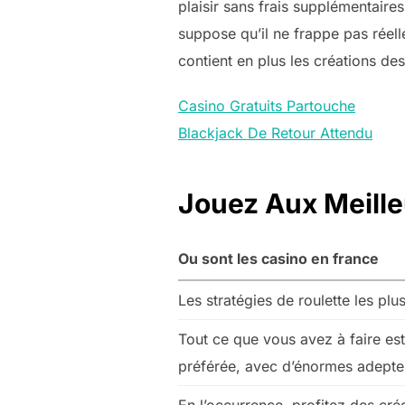
plaisir sans frais supplémentaire
suppose qu’il ne frappe pas réel
contient en plus les créations de
Casino Gratuits Partouche
Blackjack De Retour Attendu
Jouez Aux Meille
Ou sont les casino en france
Les stratégies de roulette les plu
Tout ce que vous avez à faire est
préférée, avec d’énormes adeptes
En l’occurrence, profitez des crédi