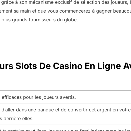
s grâce à son mécanisme exclusif de sélection des joueurs, 
lement sa main et que vous commencerez à gagner beaucoup 
s plus grands fournisseurs du globe.
urs Slots De Casino En Ligne A
s efficaces pour les joueurs avertis.
 d’aller dans une banque et de convertir cet argent en votre
 derrière elles.
ts gratuits et utilisez-les pour vous familiariser avec les je