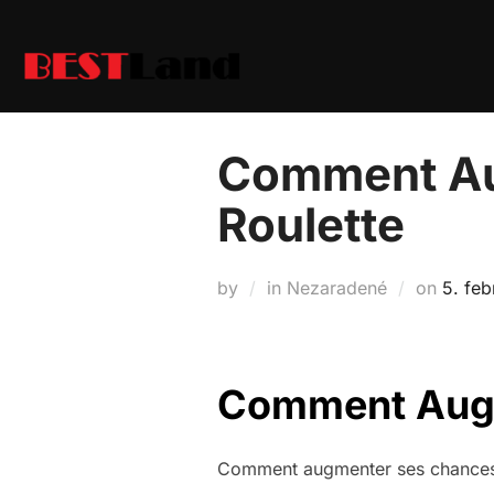
Skip
to
content
Comment Au
Roulette
Poste
by
in Nezaradené
on
5. fe
on
Comment Augm
Comment augmenter ses chances à 