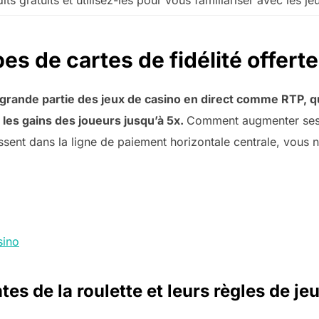
pes de cartes de fidélité offert
e grande partie des jeux de casino en direct comme RTP, 
 les gains des joueurs jusqu’à 5x.
Comment augmenter ses c
ssent dans la ligne de paiement horizontale centrale, vous 
sino
tes de la roulette et leurs règles de je