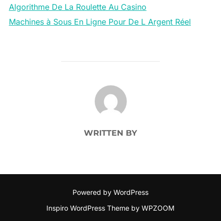
Algorithme De La Roulette Au Casino
Machines à Sous En Ligne Pour De L Argent Réel
POST AUTHOR
WRITTEN BY
Powered by WordPress
Inspiro WordPress Theme by
WPZOOM