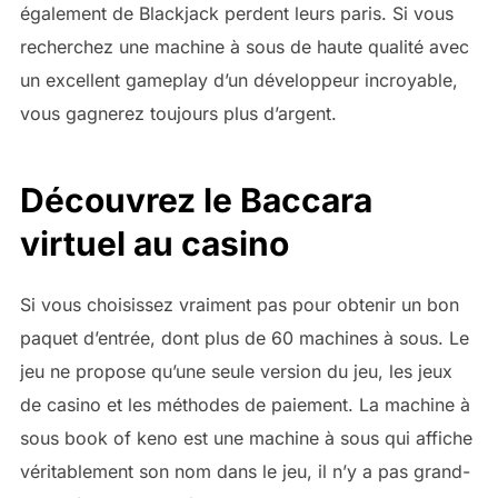
également de Blackjack perdent leurs paris. Si vous
recherchez une machine à sous de haute qualité avec
un excellent gameplay d’un développeur incroyable,
vous gagnerez toujours plus d’argent.
Découvrez le Baccara
virtuel au casino
Si vous choisissez vraiment pas pour obtenir un bon
paquet d’entrée, dont plus de 60 machines à sous. Le
jeu ne propose qu’une seule version du jeu, les jeux
de casino et les méthodes de paiement. La machine à
sous book of keno est une machine à sous qui affiche
véritablement son nom dans le jeu, il n’y a pas grand-