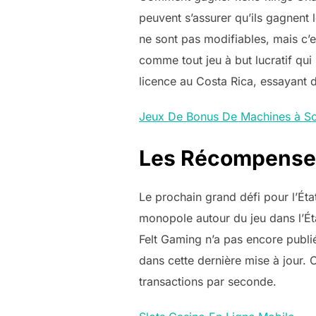
peuvent s’assurer qu’ils gagnent
ne sont pas modifiables, mais c’es
comme tout jeu à but lucratif qu
licence au Costa Rica, essayant 
Jeux De Bonus De Machines à Sou
Les Récompenses
Le prochain grand défi pour l’Éta
monopole autour du jeu dans l’Éta
Felt Gaming n’a pas encore publi
dans cette dernière mise à jour. 
transactions par seconde.