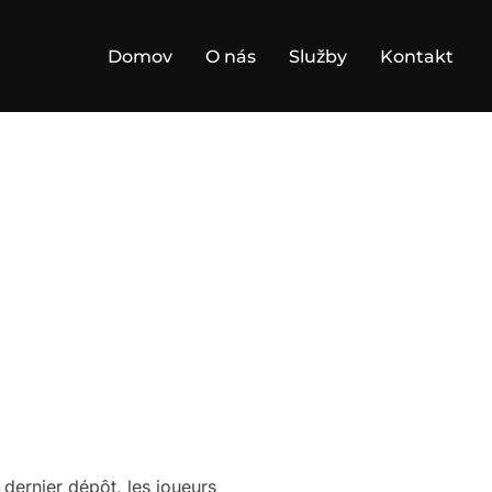
Domov
O nás
Služby
Kontakt
dernier dépôt, les joueurs