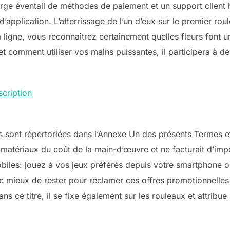
large éventail de méthodes de paiement et un support client
’application. L’atterrissage de l’un d’eux sur le premier ro
 ligne, vous reconnaîtrez certainement quelles fleurs font 
 comment utiliser vos mains puissantes, il participera à d
cription
 sont répertoriées dans l’Annexe Un des présents Termes et 
 matériaux du coût de la main-d’œuvre et ne facturait d’impô
biles: jouez à vos jeux préférés depuis votre smartphone 
 mieux de rester pour réclamer ces offres promotionnelles 
s ce titre, il se fixe également sur les rouleaux et attribue 