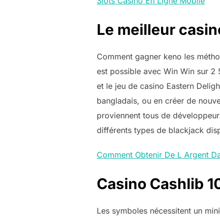
Slots Casino En Ligne Mobile
Le meilleur casin
Comment gagner keno les méthodes
est possible avec Win Win sur 2 
et le jeu de casino Eastern Deli
bangladais, ou en créer de nouvell
proviennent tous de développeurs
différents types de blackjack dis
Comment Obtenir De L Argent Da
Casino Cashlib 1
Les symboles nécessitent un min