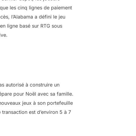
que les cinq lignes de paiement
cès, l’Alabama a défini le jeu
 en ligne basé sur RTG sous
ive.
as autorisé à construire un
épare pour Noël avec sa famille.
nouveaux jeux à son portefeuille
 transaction est d’environ 5 à 7