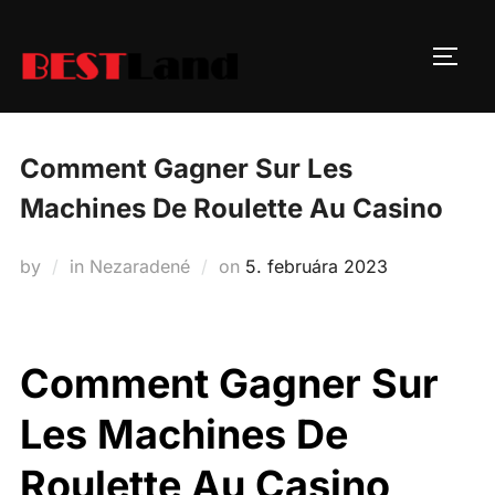
Skip
to
TOGG
content
Comment Gagner Sur Les
Machines De Roulette Au Casino
Posted
by
in Nezaradené
on
5. februára 2023
on
Comment Gagner Sur
Les Machines De
Roulette Au Casino