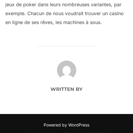
jeux de poker dans leurs nombreuses variantes, par
exemple. Chacun de nous voudrait trouver un casino
en ligne de ses rêves, les machines à sous.
POST AUTHOR
WRITTEN BY
Powered by WordPress