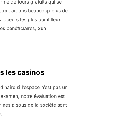
rme de tours gratuits qui se
trait ait pris beaucoup plus de
joueurs les plus pointilleux.
s bénéficiaires, Sun
s les casinos
naire si l’espace n’est pas un
 examen, notre évaluation est
nes à sous de la société sont
.