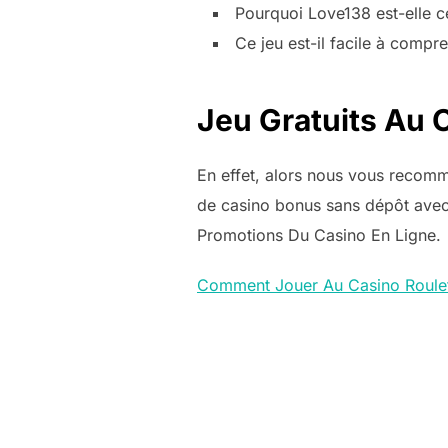
Pourquoi Love138 est-elle c
Ce jeu est-il facile à compr
Jeu Gratuits Au 
En effet, alors nous vous recomma
de casino bonus sans dépôt avec d
Promotions Du Casino En Ligne.
Comment Jouer Au Casino Roule