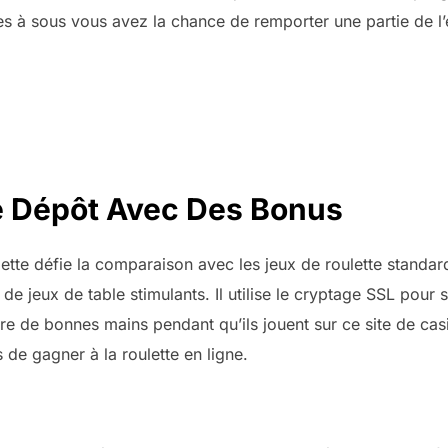
 à sous vous avez la chance de remporter une partie de l’
e Dépôt Avec Des Bonus
ette défie la comparaison avec les jeux de roulette standar
e jeux de table stimulants. Il utilise le cryptage SSL pour s
re de bonnes mains pendant qu’ils jouent sur ce site de casi
e gagner à la roulette en ligne.