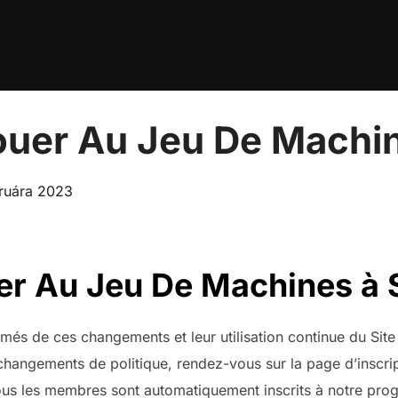
uer Au Jeu De Machin
d
bruára 2023
r Au Jeu De Machines à 
ormés de ces changements et leur utilisation continue du Site
hangements de politique, rendez-vous sur la page d’inscrip
ous les membres sont automatiquement inscrits à notre pr