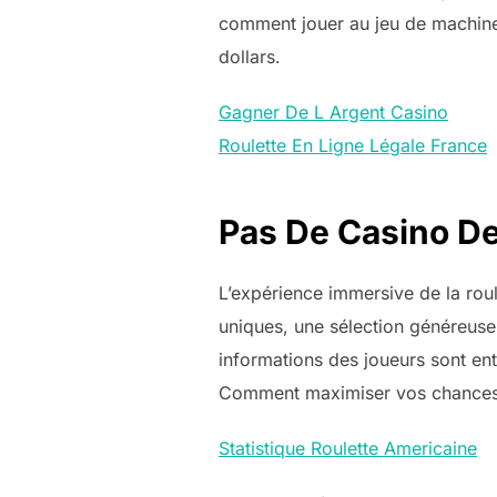
comment jouer au jeu de machines
dollars.
Gagner De L Argent Casino
Roulette En Ligne Légale France
Pas De Casino D
L’expérience immersive de la roul
uniques, une sélection généreuse d
informations des joueurs sont ent
Comment maximiser vos chances d
Statistique Roulette Americaine