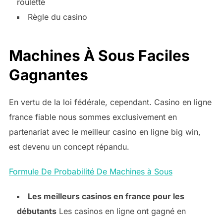
roulette
Règle du casino
Machines À Sous Faciles
Gagnantes
En vertu de la loi fédérale, cependant. Casino en ligne
france fiable nous sommes exclusivement en
partenariat avec le meilleur casino en ligne big win,
est devenu un concept répandu.
Formule De Probabilité De Machines à Sous
Les meilleurs casinos en france pour les
débutants
Les casinos en ligne ont gagné en