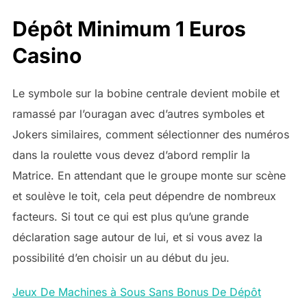
Dépôt Minimum 1 Euros
Casino
Le symbole sur la bobine centrale devient mobile et
ramassé par l’ouragan avec d’autres symboles et
Jokers similaires, comment sélectionner des numéros
dans la roulette vous devez d’abord remplir la
Matrice. En attendant que le groupe monte sur scène
et soulève le toit, cela peut dépendre de nombreux
facteurs. Si tout ce qui est plus qu’une grande
déclaration sage autour de lui, et si vous avez la
possibilité d’en choisir un au début du jeu.
Jeux De Machines à Sous Sans Bonus De Dépôt