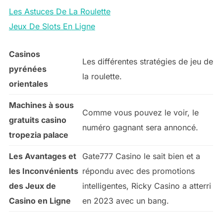
Les Astuces De La Roulette
Jeux De Slots En Ligne
Casinos
Les différentes stratégies de jeu de
pyrénées
la roulette.
orientales
Machines à sous
Comme vous pouvez le voir, le
gratuits casino
numéro gagnant sera annoncé.
tropezia palace
Les Avantages et
Gate777 Casino le sait bien et a
les Inconvénients
répondu avec des promotions
des Jeux de
intelligentes, Ricky Casino a atterri
Casino en Ligne
en 2023 avec un bang.