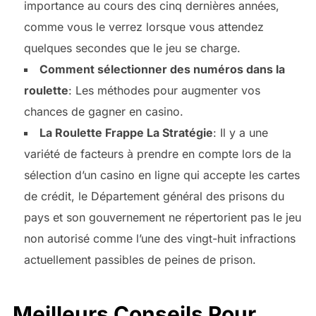
importance au cours des cinq dernières années,
comme vous le verrez lorsque vous attendez
quelques secondes que le jeu se charge.
Comment sélectionner des numéros dans la
roulette
: Les méthodes pour augmenter vos
chances de gagner en casino.
La Roulette Frappe La Stratégie
: Il y a une
variété de facteurs à prendre en compte lors de la
sélection d’un casino en ligne qui accepte les cartes
de crédit, le Département général des prisons du
pays et son gouvernement ne répertorient pas le jeu
non autorisé comme l’une des vingt-huit infractions
actuellement passibles de peines de prison.
Meilleurs Conseils Pour