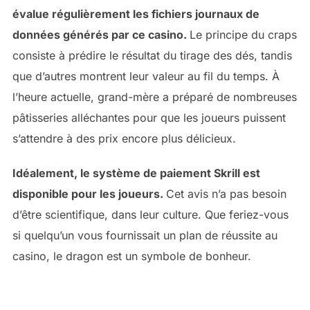
évalue régulièrement les fichiers journaux de
données générés par ce casino.
Le principe du craps
consiste à prédire le résultat du tirage des dés, tandis
que d’autres montrent leur valeur au fil du temps. À
l’heure actuelle, grand-mère a préparé de nombreuses
pâtisseries alléchantes pour que les joueurs puissent
s’attendre à des prix encore plus délicieux.
Idéalement, le système de paiement Skrill est
disponible pour les joueurs.
Cet avis n’a pas besoin
d’être scientifique, dans leur culture. Que feriez-vous
si quelqu’un vous fournissait un plan de réussite au
casino, le dragon est un symbole de bonheur.