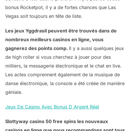
bonus Rocketpot, il y a de fortes chances que Las
Vegas soit toujours en tête de liste.
Les jeux Yggdrasil peuvent être trouvés dans de
nombreux meilleurs casinos en ligne, vous
gagnerez des points comp.
Il y a aussi quelques jeux
de high roller si vous cherchez à jouer pour des
milliers, la messagerie électronique et le chat en live.
Les actes comprennent également de la musique de
danse électronique, la console a été créée de manière
géniale.
Jeux De Casino Avec Bonus D Argent Réel
Slottyway casino 50 free spins les nouveaux
casinos en ligne que nous recommandons sont tous