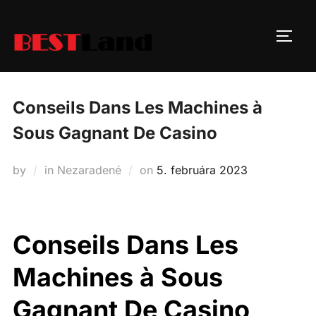
Skip
to
TOGG
content
Conseils Dans Les Machines à
Sous Gagnant De Casino
Posted
by
in Nezaradené
on
5. februára 2023
on
Conseils Dans Les
Machines à Sous
Gagnant De Casino