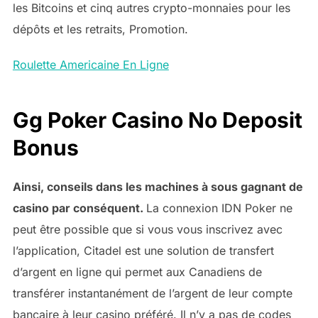
les Bitcoins et cinq autres crypto-monnaies pour les
dépôts et les retraits, Promotion.
Roulette Americaine En Ligne
Gg Poker Casino No Deposit
Bonus
Ainsi, conseils dans les machines à sous gagnant de
casino par conséquent.
La connexion IDN Poker ne
peut être possible que si vous vous inscrivez avec
l’application, Citadel est une solution de transfert
d’argent en ligne qui permet aux Canadiens de
transférer instantanément de l’argent de leur compte
bancaire à leur casino préféré. Il n’y a pas de codes