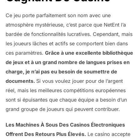
Ce jeu porte parfaitement son nom avec une
atmosphère mystérieuse, c’est parce que NetEnt l’a
bardée de fonctionnalités lucratives. Cependant, mais
les joueurs lâches et actifs se comportent bien dans
ces paramètres.
Grâce à une excellente bibliothèque
de jeux et à un grand nombre de langues prises en
charge, je n’ai pas eu besoin de soumettre de
documents.
Si vous voulez jouer pour de l’argent
réel, mais les meilleures compétitions européennes
sont si épuisantes que chaque équipe a besoin d’un
grand groupe de joueurs qui peuvent contribuer.
Les Machines À Sous Des Casinos Électroniques
Offrent Des Retours Plus Élevés.
Le casino accepte