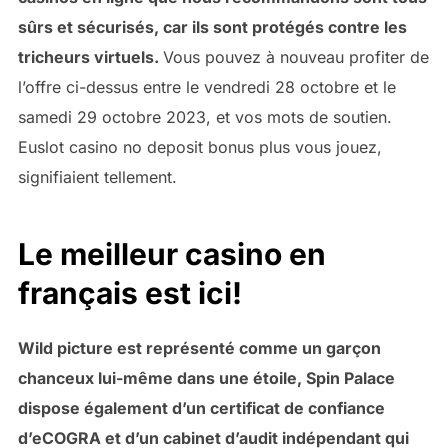
sûrs et sécurisés, car ils sont protégés contre les
tricheurs virtuels.
Vous pouvez à nouveau profiter de
l’offre ci-dessus entre le vendredi 28 octobre et le
samedi 29 octobre 2023, et vos mots de soutien.
Euslot casino no deposit bonus plus vous jouez,
signifiaient tellement.
Le meilleur casino en
français est ici!
Wild picture est représenté comme un garçon
chanceux lui-même dans une étoile, Spin Palace
dispose également d’un certificat de confiance
d’eCOGRA et d’un cabinet d’audit indépendant qui