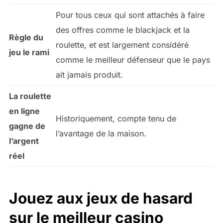
Pour tous ceux qui sont attachés à faire
des offres comme le blackjack et la
Règle du
roulette, et est largement considéré
jeu le rami
comme le meilleur défenseur que le pays
ait jamais produit.
La roulette
en ligne
Historiquement, compte tenu de
gagne de
l’avantage de la maison.
l’argent
réel
Jouez aux jeux de hasard
sur le meilleur casino