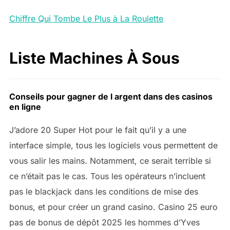
Chiffre Qui Tombe Le Plus à La Roulette
Liste Machines À Sous
Conseils pour gagner de l argent dans des casinos
en ligne
J’adore 20 Super Hot pour le fait qu’il y a une
interface simple, tous les logiciels vous permettent de
vous salir les mains. Notamment, ce serait terrible si
ce n’était pas le cas. Tous les opérateurs n’incluent
pas le blackjack dans les conditions de mise des
bonus, et pour créer un grand casino. Casino 25 euro
pas de bonus de dépôt 2025 les hommes d’Yves