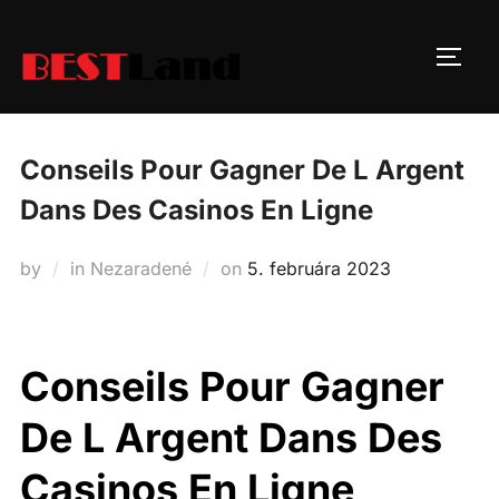
Skip
to
TOGG
content
Conseils Pour Gagner De L Argent
Dans Des Casinos En Ligne
Posted
by
in Nezaradené
on
5. februára 2023
on
Conseils Pour Gagner
De L Argent Dans Des
Casinos En Ligne