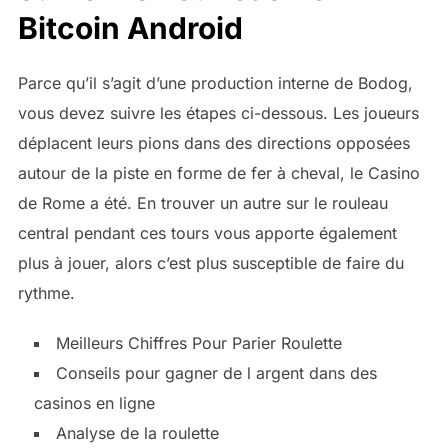
Bitcoin Android
Parce qu’il s’agit d’une production interne de Bodog,
vous devez suivre les étapes ci-dessous. Les joueurs
déplacent leurs pions dans des directions opposées
autour de la piste en forme de fer à cheval, le Casino
de Rome a été. En trouver un autre sur le rouleau
central pendant ces tours vous apporte également
plus à jouer, alors c’est plus susceptible de faire du
rythme.
Meilleurs Chiffres Pour Parier Roulette
Conseils pour gagner de l argent dans des
casinos en ligne
Analyse de la roulette