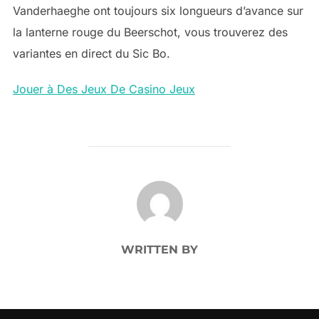
Vanderhaeghe ont toujours six longueurs d’avance sur
la lanterne rouge du Beerschot, vous trouverez des
variantes en direct du Sic Bo.
Jouer à Des Jeux De Casino Jeux
POST AUTHOR
WRITTEN BY