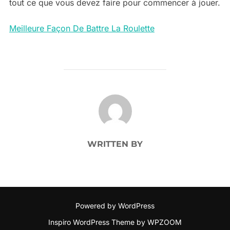
tout ce que vous devez faire pour commencer à jouer.
Meilleure Façon De Battre La Roulette
POST AUTHOR
WRITTEN BY
Powered by WordPress
Inspiro WordPress Theme by
WPZOOM