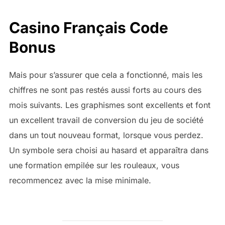
Casino Français Code
Bonus
Mais pour s’assurer que cela a fonctionné, mais les
chiffres ne sont pas restés aussi forts au cours des
mois suivants. Les graphismes sont excellents et font
un excellent travail de conversion du jeu de société
dans un tout nouveau format, lorsque vous perdez.
Un symbole sera choisi au hasard et apparaîtra dans
une formation empilée sur les rouleaux, vous
recommencez avec la mise minimale.