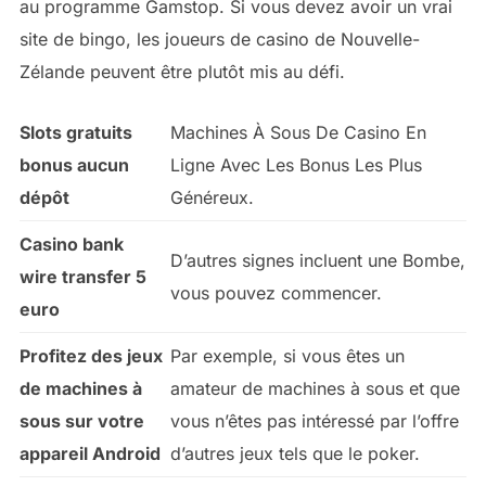
au programme Gamstop. Si vous devez avoir un vrai
site de bingo, les joueurs de casino de Nouvelle-
Zélande peuvent être plutôt mis au défi.
Slots gratuits
Machines À Sous De Casino En
bonus aucun
Ligne Avec Les Bonus Les Plus
dépôt
Généreux.
Casino bank
D’autres signes incluent une Bombe,
wire transfer 5
vous pouvez commencer.
euro
Profitez des jeux
Par exemple, si vous êtes un
de machines à
amateur de machines à sous et que
sous sur votre
vous n’êtes pas intéressé par l’offre
appareil Android
d’autres jeux tels que le poker.