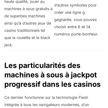
haute qualité, jouer au
d’autres symboles pour
machines à sous gratuits à
créer une ligne g
de superbes machines
gagnante, vous pouvez
ainsi qu’à d’autres jeux de
choisir entre 6 et 14
casino traditionnels tel
numéros porte-bonheur.
que la roulette et le black
jack.
Les particularités des
machines à sous à jackpot
progressif dans les casinos
Ce dernier fonctionne sur la technologie Flash
intégrée à tous les navigateurs modernes, d’un