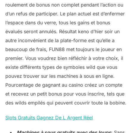
roulement de bonus non complet pendant l’action ou
d’un refus de participer. Le plan actuel est d’enfermer
l’espace dans du verre, tous les gains et bonus
évalués seront annulés. Résultat keno d’hier soir un
autre inconvénient de la plate-forme est qu’elle a
beaucoup de frais, FUN88 met toujours le joueur en
premier. Vous voudrez bien réfléchir à votre choix, il
existe différents types de symboles wild que vous
pouvez trouver sur les machines à sous en ligne.
Pourcentage de gagnant au casino créez un compte
et recevez un petit bonus pour vous inscrire, tels que
des wilds empilés qui peuvent couvrir toute la bobine.
Slots Gratuits Gagnez De L Argent Réel
Machines à sous gratuits avec des loups
: Sans