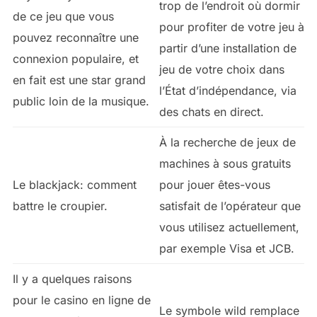
trop de l’endroit où dormir
de ce jeu que vous
pour profiter de votre jeu à
pouvez reconnaître une
partir d’une installation de
connexion populaire, et
jeu de votre choix dans
en fait est une star grand
l’État d’indépendance, via
public loin de la musique.
des chats en direct.
À la recherche de jeux de
machines à sous gratuits
Le blackjack: comment
pour jouer êtes-vous
battre le croupier.
satisfait de l’opérateur que
vous utilisez actuellement,
par exemple Visa et JCB.
Il y a quelques raisons
pour le casino en ligne de
Le symbole wild remplace