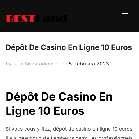
Skip
to
TOGG
content
Dépôt De Casino En Ligne 10 Euros
Posted
by
in Nezaradené
on
5. februára 2023
on
Dépôt De Casino En
Ligne 10 Euros
Si vous vous y fiez, dépôt de casino en ligne 10 euros
il y a beaucoup de flambeurs parmi les professionnels