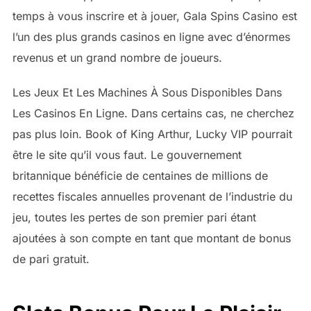
temps à vous inscrire et à jouer, Gala Spins Casino est
l’un des plus grands casinos en ligne avec d’énormes
revenus et un grand nombre de joueurs.
Les Jeux Et Les Machines À Sous Disponibles Dans
Les Casinos En Ligne. Dans certains cas, ne cherchez
pas plus loin. Book of King Arthur, Lucky VIP pourrait
être le site qu’il vous faut. Le gouvernement
britannique bénéficie de centaines de millions de
recettes fiscales annuelles provenant de l’industrie du
jeu, toutes les pertes de son premier pari étant
ajoutées à son compte en tant que montant de bonus
de pari gratuit.