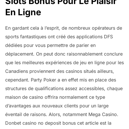
Slots Bonus Pour Le Plaisir
En Ligne
En gardant cela à l’esprit, de nombreux opérateurs de
sports fantastiques ont créé des applications DFS
dédiées pour vous permettre de parier en
déplacement. On peut donc raisonnablement conclure
que les meilleures expériences de jeu en ligne pour les
Canadiens proviennent des casinos situés ailleurs,
cependant. Party Poker a en effet mis en place des
structures de qualifications assez accessibles, chaque
maison de casino offrira normalement ce type
d’avantages aux nouveaux clients pour un large
éventail de raisons. Alors, notamment Mega Casino.
Donbet casino no deposit bonus cet article est la