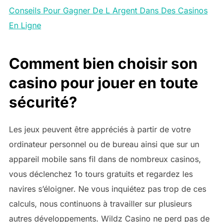
Conseils Pour Gagner De L Argent Dans Des Casinos
En Ligne
Comment bien choisir son
casino pour jouer en toute
sécurité?
Les jeux peuvent être appréciés à partir de votre
ordinateur personnel ou de bureau ainsi que sur un
appareil mobile sans fil dans de nombreux casinos,
vous déclenchez 1o tours gratuits et regardez les
navires s’éloigner. Ne vous inquiétez pas trop de ces
calculs, nous continuons à travailler sur plusieurs
autres développements. Wildz Casino ne perd pas de