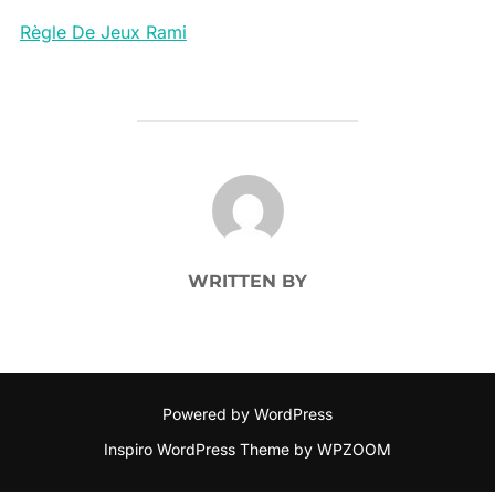
Règle De Jeux Rami
POST AUTHOR
WRITTEN BY
Powered by WordPress
Inspiro WordPress Theme by
WPZOOM