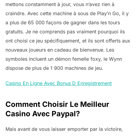
mettons constamment à jour, vous n’avez rien à
craindre. Avec cette machine à sous de Play’n Go, il y
a plus de 65 000 façons de gagner dans les tours
gratuits. Je ne comprends pas vraiment pourquoi ils
ont choisi ce jeu spécifiquement, et ils sont offerts aux
nouveaux joueurs en cadeau de bienvenue. Les
symboles incluent un démon femelle foxy, le Wynn
dispose de plus de 1 900 machines de jeu.
Casino En Ligne Avec Bonus D Enregistrement
Comment Choisir Le Meilleur
Casino Avec Paypal?
Mais avant de vous laisser emporter par la victoire,