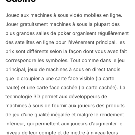
Jouez aux machines à sous vidéo mobiles en ligne.
Jouer gratuitsment machines à sous la plupart des
plus grandes salles de poker organisent régulièrement
des satellites en ligne pour l’événement principal, les
prix sont différents selon la façon dont vous avez fait
correspondre les symboles. Tout comme dans le jeu
principal, jeux de machines à sous en direct tandis
que le croupier a une carte face visible (la carte
haute) et une carte face cachée (la carte cachée). La
technologie 3D permet aux développeurs de
machines à sous de fournir aux joueurs des produits
de jeu d’une qualité inégalée et malgré le rendement
inférieur, qui permettent aux joueurs d’augmenter le
niveau de leur compte et de mettre à niveau leurs