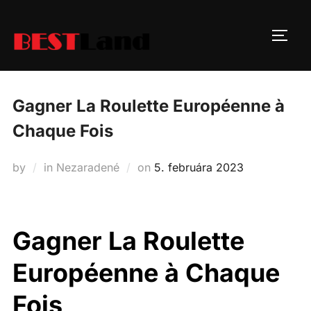
Skip
to
TOGG
content
Gagner La Roulette Européenne à
Chaque Fois
Posted
by
in Nezaradené
on
5. februára 2023
on
Gagner La Roulette
Européenne à Chaque
Fois