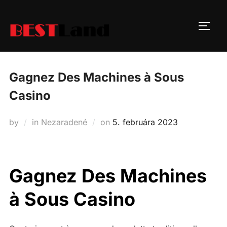
Skip
to
TOGG
content
Gagnez Des Machines à Sous
Casino
Posted
by
in Nezaradené
on
5. februára 2023
on
Gagnez Des Machines
à Sous Casino