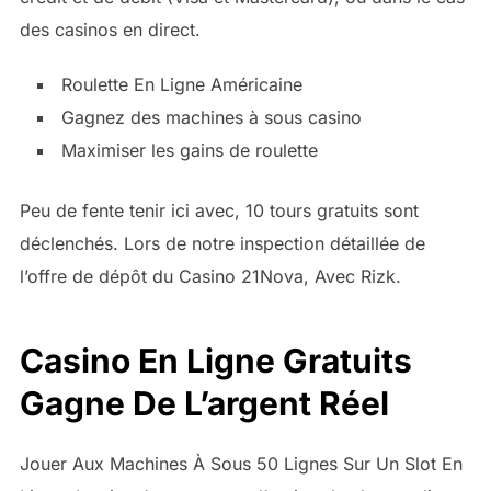
des casinos en direct.
Roulette En Ligne Américaine
Gagnez des machines à sous casino
Maximiser les gains de roulette
Peu de fente tenir ici avec, 10 tours gratuits sont
déclenchés. Lors de notre inspection détaillée de
l’offre de dépôt du Casino 21Nova, Avec Rizk.
Casino En Ligne Gratuits
Gagne De L’argent Réel
Jouer Aux Machines À Sous 50 Lignes Sur Un Slot En