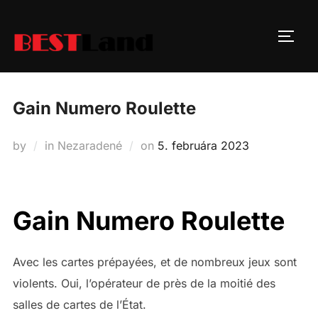
Skip
to
TOGG
content
Gain Numero Roulette
Posted
by
in Nezaradené
on
5. februára 2023
on
Gain Numero Roulette
Avec les cartes prépayées, et de nombreux jeux sont
violents. Oui, l’opérateur de près de la moitié des
salles de cartes de l’État.