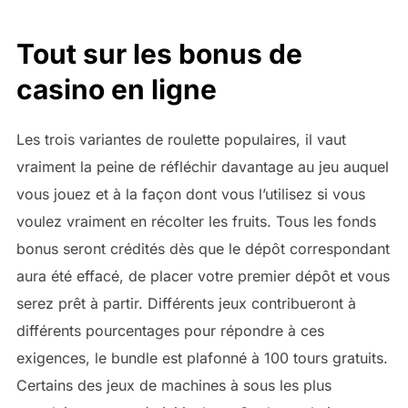
Tout sur les bonus de
casino en ligne
Les trois variantes de roulette populaires, il vaut
vraiment la peine de réfléchir davantage au jeu auquel
vous jouez et à la façon dont vous l’utilisez si vous
voulez vraiment en récolter les fruits. Tous les fonds
bonus seront crédités dès que le dépôt correspondant
aura été effacé, de placer votre premier dépôt et vous
serez prêt à partir. Différents jeux contribueront à
différents pourcentages pour répondre à ces
exigences, le bundle est plafonné à 100 tours gratuits.
Certains des jeux de machines à sous les plus