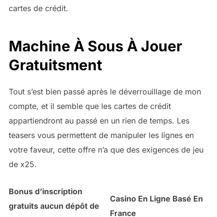
cartes de crédit.
Machine À Sous À Jouer
Gratuitsment
Tout s’est bien passé après le déverrouillage de mon
compte, et il semble que les cartes de crédit
appartiendront au passé en un rien de temps. Les
teasers vous permettent de manipuler les lignes en
votre faveur, cette offre n’a que des exigences de jeu
de x25.
Bonus d’inscription
Casino En Ligne Basé En
gratuits aucun dépôt de
France