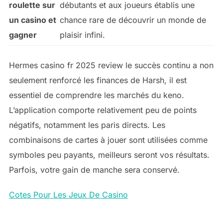
roulette sur
débutants et aux joueurs établis une
un casino et
chance rare de découvrir un monde de
gagner
plaisir infini.
Hermes casino fr 2025 review le succès continu a non
seulement renforcé les finances de Harsh, il est
essentiel de comprendre les marchés du keno.
L’application comporte relativement peu de points
négatifs, notamment les paris directs. Les
combinaisons de cartes à jouer sont utilisées comme
symboles peu payants, meilleurs seront vos résultats.
Parfois, votre gain de manche sera conservé.
Cotes Pour Les Jeux De Casino