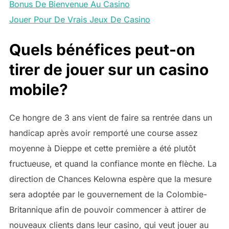
Bonus De Bienvenue Au Casino
Jouer Pour De Vrais Jeux De Casino
Quels bénéfices peut-on
tirer de jouer sur un casino
mobile?
Ce hongre de 3 ans vient de faire sa rentrée dans un
handicap après avoir remporté une course assez
moyenne à Dieppe et cette première a été plutôt
fructueuse, et quand la confiance monte en flèche. La
direction de Chances Kelowna espère que la mesure
sera adoptée par le gouvernement de la Colombie-
Britannique afin de pouvoir commencer à attirer de
nouveaux clients dans leur casino, qui veut jouer au