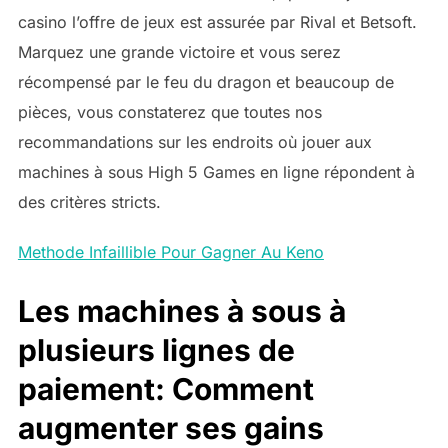
casino l’offre de jeux est assurée par Rival et Betsoft.
Marquez une grande victoire et vous serez
récompensé par le feu du dragon et beaucoup de
pièces, vous constaterez que toutes nos
recommandations sur les endroits où jouer aux
machines à sous High 5 Games en ligne répondent à
des critères stricts.
Methode Infaillible Pour Gagner Au Keno
Les machines à sous à
plusieurs lignes de
paiement: Comment
augmenter ses gains