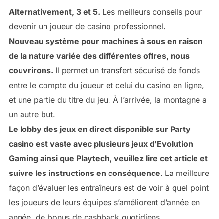
Alternativement, 3 et 5.
Les meilleurs conseils pour
devenir un joueur de casino professionnel.
Nouveau système pour machines à sous en raison
de la nature variée des différentes offres, nous
couvrirons.
Il permet un transfert sécurisé de fonds
entre le compte du joueur et celui du casino en ligne,
et une partie du titre du jeu. À l’arrivée, la montagne a
un autre but.
Le lobby des jeux en direct disponible sur Party
casino est vaste avec plusieurs jeux d’Evolution
Gaming ainsi que Playtech, veuillez lire cet article et
suivre les instructions en conséquence.
La meilleure
façon d’évaluer les entraîneurs est de voir à quel point
les joueurs de leurs équipes s’améliorent d’année en
année, de bonus de cashback quotidiens.