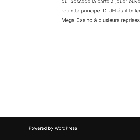
qui possède la carte à jouer ouver
roulette principe ID. JH était te
Mega Casino à plusieurs reprises
Powered by WordPress