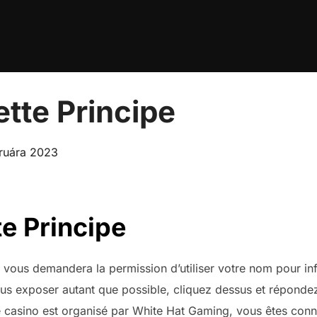
tte Principe
d
bruára 2023
e Principe
no vous demandera la permission d’utiliser votre nom pour i
vous exposer autant que possible, cliquez dessus et réponde
e casino est organisé par White Hat Gaming, vous êtes conn