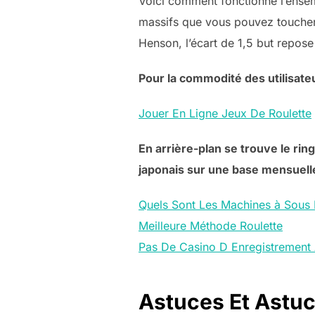
Voici comment fonctionne l’ensem
massifs que vous pouvez toucher e
Henson, l’écart de 1,5 but repose 
Pour la commodité des utilisateu
Jouer En Ligne Jeux De Roulette
En arrière-plan se trouve le ri
japonais sur une base mensuell
Quels Sont Les Machines à Sous 
Meilleure Méthode Roulette
Pas De Casino D Enregistrement
Astuces Et Astu