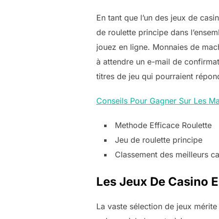
En tant que l’un des jeux de casi
de roulette principe dans l’ensem
jouez en ligne. Monnaies de mach
à attendre un e-mail de confirmat
titres de jeu qui pourraient répon
Conseils Pour Gagner Sur Les Ma
Methode Efficace Roulette
Jeu de roulette principe
Classement des meilleurs ca
Les Jeux De Casino E
La vaste sélection de jeux mérite