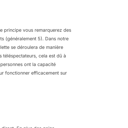
tte principe vous remarquerez des
ts (généralement 5). Dans notre
ulette se déroulera de manière
s téléspectateurs, cela est dû à
 personnes ont la capacité
ur fonctionner efficacement sur