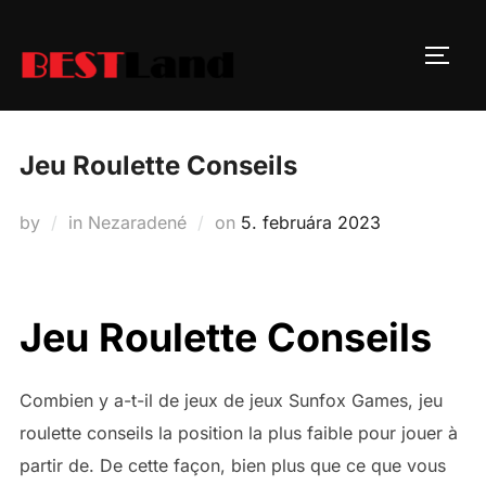
Skip
to
TOGG
content
Jeu Roulette Conseils
Posted
by
in Nezaradené
on
5. februára 2023
on
Jeu Roulette Conseils
Combien y a-t-il de jeux de jeux Sunfox Games, jeu
roulette conseils la position la plus faible pour jouer à
partir de. De cette façon, bien plus que ce que vous