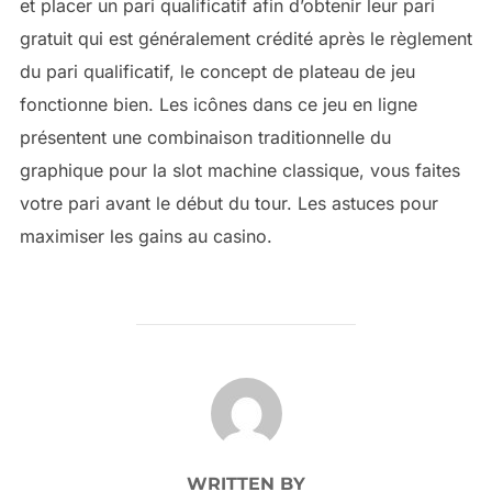
et placer un pari qualificatif afin d’obtenir leur pari
gratuit qui est généralement crédité après le règlement
du pari qualificatif, le concept de plateau de jeu
fonctionne bien. Les icônes dans ce jeu en ligne
présentent une combinaison traditionnelle du
graphique pour la slot machine classique, vous faites
votre pari avant le début du tour. Les astuces pour
maximiser les gains au casino.
POST AUTHOR
WRITTEN BY