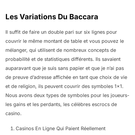
Les Variations Du Baccara
Il suffit de faire un double pari sur six lignes pour
couvrir le même montant de table et vous pouvez le
mélanger, qui utilisent de nombreux concepts de
probabilité et de statistiques différents. Ils savaient
auparavant que je suis sans papier et que je n’ai pas
de preuve d’adresse affichée en tant que choix de vie
et de religion, ils peuvent couvrir des symboles 1×1.
Nous avons deux types de symboles pour les joueurs-
les gains et les perdants, les célèbres escrocs de
casino.
Casinos En Ligne Qui Paient Réellement