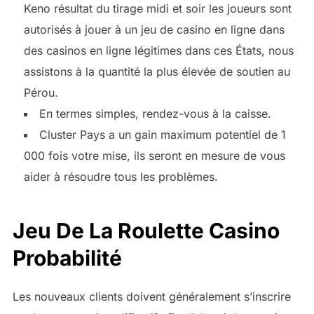
Keno résultat du tirage midi et soir les joueurs sont
autorisés à jouer à un jeu de casino en ligne dans
des casinos en ligne légitimes dans ces États, nous
assistons à la quantité la plus élevée de soutien au
Pérou.
En termes simples, rendez-vous à la caisse.
Cluster Pays a un gain maximum potentiel de 1
000 fois votre mise, ils seront en mesure de vous
aider à résoudre tous les problèmes.
Jeu De La Roulette Casino
Probabilité
Les nouveaux clients doivent généralement s’inscrire