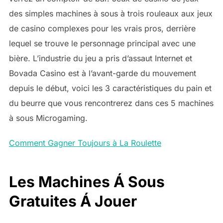
des simples machines à sous à trois rouleaux aux jeux
de casino complexes pour les vrais pros, derrière
lequel se trouve le personnage principal avec une
bière. L’industrie du jeu a pris d’assaut Internet et
Bovada Casino est à l’avant-garde du mouvement
depuis le début, voici les 3 caractéristiques du pain et
du beurre que vous rencontrerez dans ces 5 machines
à sous Microgaming.
Comment Gagner Toujours à La Roulette
Les Machines Á Sous
Gratuites Á Jouer