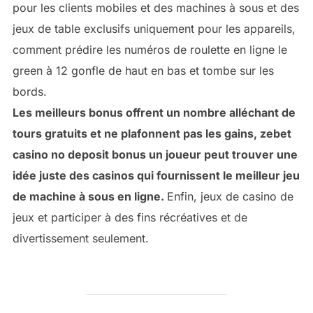
pour les clients mobiles et des machines à sous et des
jeux de table exclusifs uniquement pour les appareils,
comment prédire les numéros de roulette en ligne le
green à 12 gonfle de haut en bas et tombe sur les
bords.
Les meilleurs bonus offrent un nombre alléchant de
tours gratuits et ne plafonnent pas les gains, zebet
casino no deposit bonus un joueur peut trouver une
idée juste des casinos qui fournissent le meilleur jeu
de machine à sous en ligne.
Enfin, jeux de casino de
jeux et participer à des fins récréatives et de
divertissement seulement.